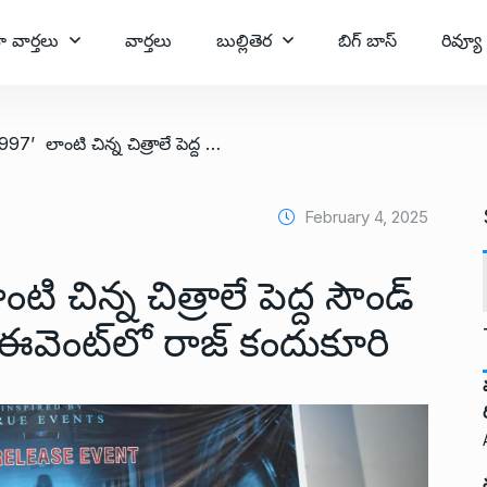
ా వార్తలు
వార్తలు
బుల్లితెర
బిగ్ బాస్
రివ్యూ
/ ‘భవానీ వార్డ్ 1997’ లాంటి చిన్న చిత్రాలే పెద్ద సౌండ్ చేస్తున్నాయి.. ప్రీ రిలీజ్ ఈవెంట్‌లో రాజ్ కందుకూరి
February 4, 2025
టి చిన్న చిత్రాలే పెద్ద సౌండ్
ీజ్ ఈవెంట్‌లో రాజ్ కందుకూరి