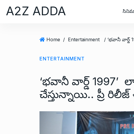
S
A2Z ADDA
k
సినిమ
i
p
t
Home
/
Entertainment
o
c
o
ENTERTAINMENT
n
t
‘భవానీ వార్డ్ 1997’ లాం
e
n
చేస్తున్నాయి.. ప్రీ రిల
t