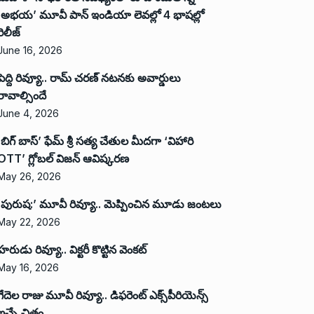
‘అభ‌య‌’ మూవీ పాన్ ఇండియా లెవ‌ల్లో 4 భాష‌ల్లో
రిలీజ్
June 16, 2026
పెద్ది రివ్యూ.. రామ్ చరణ్ నటనకు అవార్డులు
రావాల్సిందే
June 4, 2026
‘బిగ్ బాస్’ ఫేమ్ శ్రీ సత్య చేతుల మీదగా ‘విహారి
OTT’ గ్లోబల్ విజన్ ఆవిష్కరణ
May 26, 2026
‘పురుష:’ మూవీ రివ్యూ.. మెప్పించిన మూడు జంటలు
May 22, 2026
హరుడు రివ్యూ.. విక్టరీ కొట్టిన వెంకట్
May 16, 2026
గేదెల రాజు మూవీ రివ్యూ.. డిఫరెంట్ ఎక్స్‌పీరియెన్స్
ఇచ్చే చిత్రం