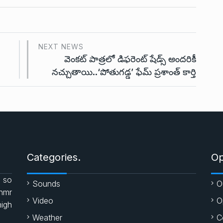
NEXT NEWS
వెంకట్ పాత్రలో డిఫరెంట్ షేడ్స్ అందరికీ
నచ్చుతాయి..‘పోతుగడ్డ’ ఫేమ్ ప్రశాంత్ కార్తి
Categories.
Op
 so
Sounds
O
enmr
Video
O
high
Weather
C