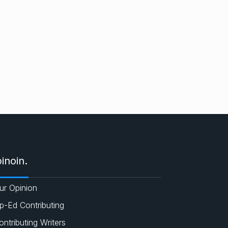
inoin.
ur Opinion
p-Ed Contributing
ontributing Writers