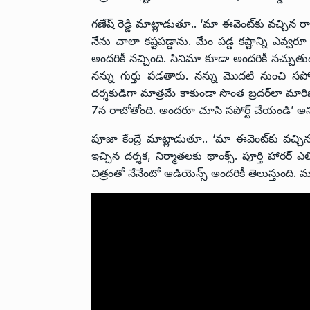
గణేష్ రెడ్డి మాట్లాడుతూ.. ‘మా ఈవెంట్‌కు వచ్చిన రా
నేను చాలా కష్టపడ్డాను. మేం పడ్డ కష్టాన్ని ఎవ్
అందరికీ నచ్చింది. సినిమా కూడా అందరికీ నచ్చుతు
నన్ను గుర్తు పడతారు. నన్ను మొదటి నుంచి సపోర్ట
దర్శకుడిగా మాత్రమే కాకుండా సొంత బ్రదర్‌లా మారిప
7న రాబోతోంది. అందరూ చూసి సపోర్ట్ చేయండి’ అన
పూజా కేంద్రే మాట్లాడుతూ.. ‘మా ఈవెంట్‌కు వచ్చ
ఇచ్చిన దర్శక, నిర్మాతలకు థాంక్స్. పూర్తి హారర్ ఎ
చిత్రంతో నేనేంటో ఆడియెన్స్ అందరికీ తెలుస్తుంది