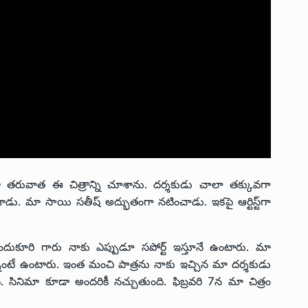
మా తరువాత ఈ చిత్రాన్ని చూశాను. దర్శకుడు చాలా తక్కువగా
డు. మా సాయి సతీష్ అద్భుతంగా నటించాడు. ఇకపై ఆర్టిస్ట్‌గా
కందుకూరి గారు నాకు ఎప్పుడూ సపోర్ట్‌ ఇస్తూనే ఉంటారు. మా
ెన్నంటే ఉంటారు. ఇంత మంచి పాత్రను నాకు ఇచ్చిన మా దర్శకుడు
ది. సినిమా కూడా అందరికీ నచ్చుతుంది. ఫిబ్రవరి 7న మా చిత్రం