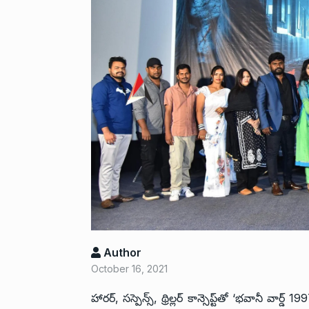
Author
October 16, 2021
హారర్, సస్పెన్స్, థ్రిల్లర్ కాన్సెప్ట్‌తో ‘భవానీ వా