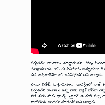
పర్వతనేని రాంబాబు మాట్లాడుతూ.. ‘రేవు సిని
మాట్లాడతాడు. కానీ ఈ సినిమాను అద్భుతంగా తీశా
బిజీ అవుతాడేమో అని అనిపిస్తోంది’ అని అన్నారు.
సాయి సతీష్ మాట్లాడుతూ.. ‘ఇండస్ట్రీలో రాజ్ 
పర్వతనేని రాంబాబు అన్న నాకు బ్యాక్ బోన్‌లా వ
జీడీ నరసింహకు థాంక్స్. ట్రైలర్ అందరికీ నచ్చిం
రాబోతోంది. అందరూ చూడండి’ అని అన్నారు.