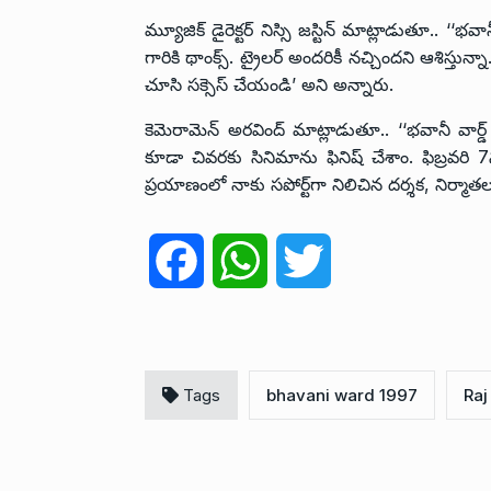
మ్యూజిక్ డైరెక్టర్ నిస్సి జస్టిన్ మాట్లాడుతూ.. ‘
గారికి థాంక్స్. ట్రైలర్ అందరికీ నచ్చిందని ఆశిస్త
చూసి సక్సెస్ చేయండి’ అని అన్నారు.
కెమెరామెన్ అరవింద్ మాట్లాడుతూ.. ‘‘భవానీ వార్డ్
కూడా చివరకు సినిమాను ఫినిష్ చేశాం. ఫిబ్రవ
ప్రయాణంలో నాకు సపోర్ట్‌గా నిలిచిన దర్శక, నిర్మాతలక
F
W
T
a
h
w
c
a
i
Tags
bhavani ward 1997
Raj
e
t
t
b
s
t