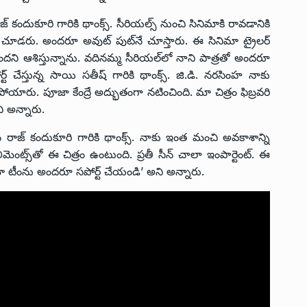
జ్ కందుకూరి గారికి థాంక్స్. సీరియల్స్ నుంచి సినిమాకి రావడానికి
వరూ చూడరు. అందరూ అవుట్ పుట్‌నే చూస్తారు. ఈ సినిమా ట్రైలర్
i
ందని ఆశిస్తున్నాను. వదినమ్మ సీరియల్‌లో నాని పాత్రతో అందరూ
్ చేస్తున్న సాయి సతీష్ గారికి థాంక్స్. జి.డి. నరసింహ నాకు
ోయారు. పూజా కేంద్రే అద్భుతంగా నటించింది. మా చిత్రం ఫిబ్రవరి
ి అన్నారు.
ిన రాజ్ కందుకూరి గారికి థాంక్స్. నాకు ఇంత మంచి అవకాశాన్ని
లిమెంట్స్‌తో ఈ చిత్రం ఉంటుంది. ప్రతీ సీన్ చాలా ఇంపార్టెంట్. ఈ
. మా టీంను అందరూ సపోర్ట్ చేయండి’ అని అన్నారు.