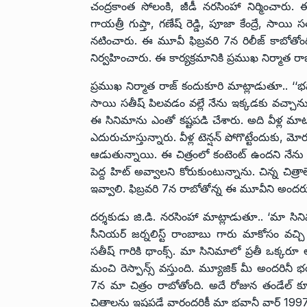
చంద్రకాంత సోలంకి, జీడీ నరసింహా నిర్మించారు
గాయత్రీ గుప్తా, గణేష్ రెడ్డి, పూజా కేంద్రే, సాయ
నటించారు. ఈ మూవీ ఫిబ్రవరి 7న రిలీజ్ కాబోతోం
నిర్వహించారు. ఈ కార్యక్రమానికి ప్రముఖ నిర్మాత ర
ప్రముఖ నిర్మాత రాజ్ కందుకూరి మాట్లాడుతూ.. ‘‘భవా
సాయి సతీష్ పిలవడం వల్లే నేను ఇక్కడకు వచ్చాను. 
ఈ సినిమాను ఎంతో కష్టపడి చేశారు. అది వీళ్ల మాటల్
ఎదురుచూస్తున్నారు. వీళ్ల టెన్షన్ పోగొట్టేందుకు, మ
ఆడుతున్నాయి. ఈ చిత్రంలో కంటెంట్ ఉందని నేను 
పెద్ద హిట్ అవ్వాలని కోరుకుంటున్నాను. చిన్న చిత్ర
ఇవ్వాలి. ఫిబ్రవరి 7న రాబోతోన్న ఈ మూవీని అందర
దర్శకుడు జి.డి. నరసింహా మాట్లాడుతూ.. ‘మా సినిమా
సీనియర్ జర్నలిస్ట్ రాంబాబు గారు మాకోసం వచ్
సతీష్ గారికి థాంక్స్. మా సినిమాలో ప్రతీ ఒక్కరూ
మంచి రెస్పాన్స్ వస్తుంది. మ్యూజిక్ మీ అందరినీ 
7న మా చిత్రం రాబోతోంది. అదే రోజున తండేల్ కూ
చిత్రాలను ఇష్టపడే వారందరికీ మా భవానీ వార్డ్ 199