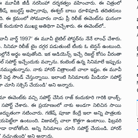
. ఈ మూవీకి జీడీ నరసింహా దర్శకత్వం వహించారు. ఈ చిత్రంలో
ి సతీష్, జబర్దస్త్ అప్పారావు, ఈశ్వర్ బాబు ధూళిపూడి తదితరులు
ది. ఈ క్రమంలో సోమవారం నాడు ప్రీ రిలీజ్ ఈవెంట్‌ను ఘనంగా
ాజ్ కందుకూరి ముఖ్య అతిథిగా విచ్చేశారు. ఈ ఈవెంట్‌లో..
నీ వార్డ్ 1997’ ఈ మూవీ టైటిల్ పోస్టర్‌ను నేనే లాంఛ్ చేశారు.
సినిమా రిలీజ్‌ టైం దగ్గర పడుతుంటే టీంకు ఓ టెన్షన్ ఉంటుంది.
లోనే అర్థం అవుతోంది. ఇక ఆడియెన్స్ ఇచ్చే రిజల్ట్ కోసం వీరంతా
ోరల్ సపోర్ట్ ఇచ్చేందుకు వచ్చాను. కంటెంట్ ఉన్న సినిమాలే ఇప్పుడు
నమ్ముతున్నాను. నాకు హారర్ చిత్రాలంటే చాలా ఇష్టం. ఈ మూవీ
ాలే పెద్ద సౌండ్ చేస్తున్నాయి. ఇలాంటి సినిమాలకు మీడియా సపోర్ట్
ూ చూసి సక్సెస్ చేయండి’ అని అన్నారు.
 ఈవెంట్‌కు వచ్చి సపోర్ట్ చేసిన రాజ్ కందుకూరి గారికి థాంక్స్.
చి సపోర్ట్ చేశారు. ఈ ప్రయాణంలో నాకు అండగా నిలిచిన సాయి
 అద్భుతంగా నటించారు. గణేష్, పూజా కేంద్రే ఇలా అన్ని పాత్రలకు
t
భయపెట్టేలా ఉంటుంది. విజువల్స్ చాలా కొత్తగా ఉంటాయి. ఫిబ్రవరి
డా రాబోతోంది. అన్ని సినిమాలు చూసి సపోర్ట్ చేయండి. హారర్
7 నచ్చుతుంది’ అని అన్నారు.