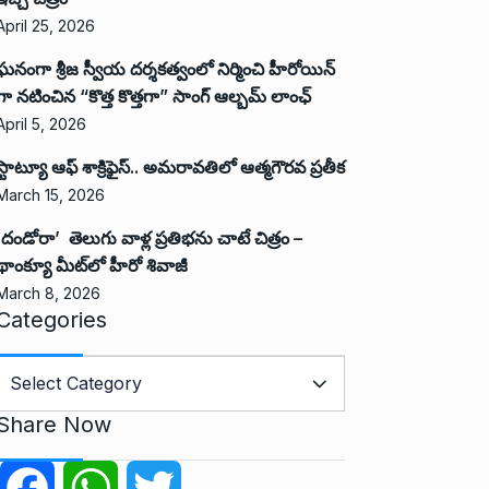
April 25, 2026
ఘనంగా శ్రీజ స్వీయ దర్శకత్వంలో నిర్మించి హీరోయిన్
గా నటించిన “కొత్త కొత్తగా” సాంగ్ ఆల్బమ్ లాంఛ్
April 5, 2026
స్టాట్యూ ఆఫ్ శాక్రిఫైస్.. అమరావతిలో ఆత్మగౌరవ ప్రతీక
March 15, 2026
‘దండోరా’ తెలుగు వాళ్ల ప్రతిభను చాటే చిత్రం –
థాంక్యూ మీట్‌లో హీరో శివాజీ
March 8, 2026
Categories
C
a
Share Now
e
g
F
W
T