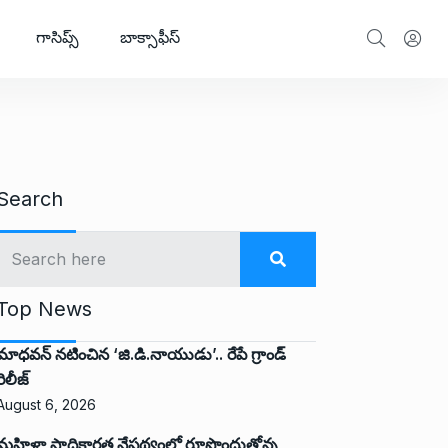
గాసిప్స్
బాక్సాఫీస్
Search
Top News
మాధవన్ నటించిన ‘జి.డి.నాయుడు’.. రేపే గ్రాండ్
రిలీజ్
August 6, 2026
మహిళా సాధికారత నేపథ్యంలో రూపొందుతోన్న