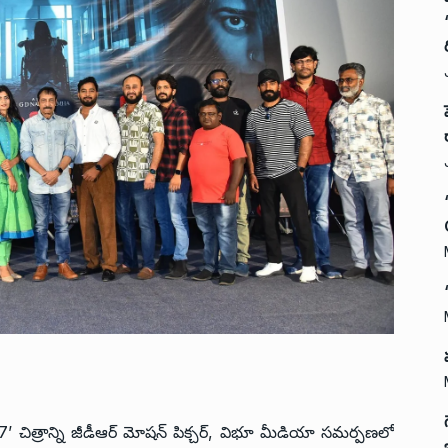
ర్డ్ 1997’ చిత్రాన్ని జీడీఆర్ మోషన్ పిక్చర్, విభూ మీడియా సమర్పణలో