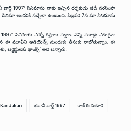
‘భవానీ వార్డ్ 1997’ సినిమాను నాకు ఇచ్చిన దర్శకుడు జీడీ నరసింహ
ున్నా. సినిమా అందరికీ నచ్చేలా ఉంటుంది. ఫిబ్రవరి 7న మా సినిమాను
 1997’ సినిమాకు ఎన్నో కష్టాలు పడ్డాం. ఎన్ని సవాళ్లు ఎదురైనా
రి 7న ఈ మూవీని ఆడియెన్స్ మందుకు తీసుకు రాబోతున్నాం. ఈ
ు, ఆర్టిస్టులకు థాంక్స్’ అని అన్నారు.
 Kandukuri
భవానీ వార్డ్ 1997
రాజ్ కందుకూరి