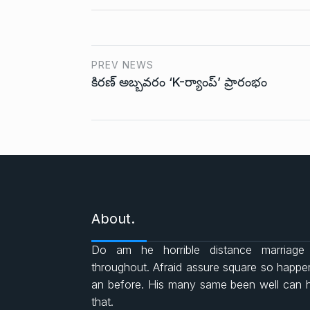
o
A
e
o
p
r
PREV NEWS
కిరణ్ అబ్బవరం ‘K-ర్యాంప్’ ప్రారంభం
k
p
About.
Do am he horrible distance marriage
throughout. Afraid assure square so happ
an before. His many same been well can 
that.