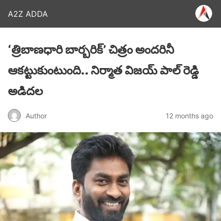
A2Z ADDA
‘త్రిబాణధారి బార్బరిక్’ చిత్రం అందరినీ
ఆకట్టుకుంటుంది.. నిర్మాత విజయ్ పాల్ రెడ్డి
అడిదల
Author
12 months ago