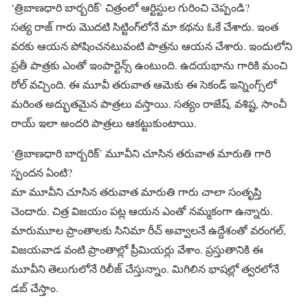
‘త్రిబాణధారి బార్బరిక్’ చిత్రంలో ఆర్టిస్టుల గురించి చెప్పండి?
సత్య రాజ్ గారు మొదటి సిట్టింగ్‌లోనే మా కథను ఓకే చేశారు. ఇంత
వరకు ఆయన పోషించనటువంటి పాత్రను ఆయన చేశారు. ఇందులోని
ప్రతీ పాత్రకు ఎంతో ఇంపార్టెన్స్ ఉంటుంది. ఉదయభాను గారికి మంచి
రోల్ వచ్చింది. ఈ మూవీ తరువాత ఆమెకు ఈ సెకండ్ ఇన్నింగ్స్‌లో
మరింత అద్భుతమైన పాత్రలు వస్తాయి. సత్యం రాజేష్, వశిష్ట, సాంచీ
రాయ్ ఇలా అందరి పాత్రలు ఆకట్టుకుంటాయి.
‘త్రిబాణధారి బార్బరిక్’ మూవీని చూసిన తరువాత మారుతి గారి
స్పందన ఏంటి?
మా మూవీని చూసిన తరువాత మారుతి గారు చాలా సంతృప్తి
చెందారు. చిత్ర విజయం పట్ల ఆయన ఎంతో నమ్మకంగా ఉన్నారు.
మారుమూల ప్రాంతాలకు సినిమా రీచ్ అవ్వాలనే ఉద్దేశంతో వరంగల్,
విజయవాడ వంటి ప్రాంతాల్లో ప్రీమియర్లు వేశాం. ప్రస్తుతానికి ఈ
మూవీని తెలుగులోనే రిలీజ్ చేస్తున్నాం. మిగిలిన భాషల్లో త్వరలోనే
డబ్ చేస్తాం.