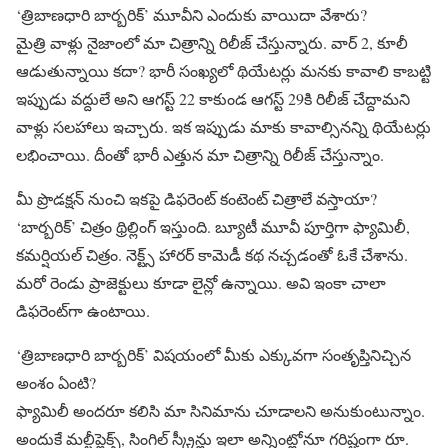
‘త్రిబాణధారి బార్బరిక్’ మూవీని ఎందుకు వాయిదా వేశారు?
మైత్రి వాళ్లు నైజాంలో మా చిత్రాన్ని రిలీజ్ చేస్తున్నారు. వార్ 2, కూలీ
ఆడుతున్నాయి కదా? భారీ సంఖ్యలో థియేటర్లు మనకు కావాలి కాబట్టి
ఇప్పుడు వద్దులే అని ఆగస్ట్ 22 కాకుండ ఆగస్ట్ 29కి రిలీజ్ చేద్దామని
వాళ్లు సలహాలు ఇచ్చారు. ఇక ఇప్పుడు మాకు కావాల్సినన్ని థియేటర్లు
లభించాయి. దీంతో భారీ ఎత్తున మా చిత్రాన్ని రిలీజ్ చేస్తున్నాం.
మీ ప్రొడక్షన్ నుంచి ఇకపై డిఫరెంట్ కంటెంట్ చిత్రాలే వస్తాయా?
‘బార్బరిక్’ చిత్రం థ్రిల్లింగ్ ఇస్తుంది. బ్యూటీ మూవీ పూర్తిగా ఫ్యామిలీ,
కమర్షియల్ చిత్రం. నెక్ట్స్ హారర్ కామెడీ కథ నచ్చడంతో ఓకే చేశాను.
మరో రెండు ప్రాజెక్టులు కూడా లైన్లో ఉన్నాయి. అవి ఇంకా చాలా
డిఫరెంట్‌గా ఉంటాయి.
‘త్రిబాణధారి బార్బరిక్’ విషయంలో మీకు ఎక్కువగా సంతృప్తినిచ్చిన
అంశం ఏంటి?
ఫ్యామిలీ అందరూ కలిసి మా సినిమాను చూడాలని అనుకుంటున్నాం.
అందుకే మల్టీప్లెక్స్, సింగిల్ స్క్రీన్లు ఇలా అన్నింట్లోనూ గరిష్టంగా రూ.