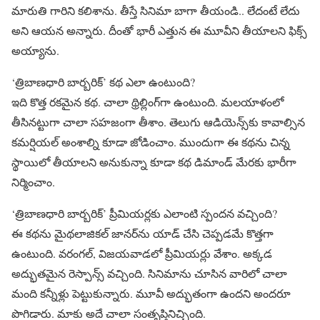
మారుతి గారిని కలిశాను. తీస్తే సినిమా బాగా తీయండి.. లేదంటే లేదు
అని ఆయన అన్నారు. దీంతో భారీ ఎత్తున ఈ మూవీని తీయాలని ఫిక్స్
అయ్యాను.
‘త్రిబాణధారి బార్బరిక్’ కథ ఎలా ఉంటుంది?
ఇది కొత్త రకమైన కథ. చాలా థ్రిల్లింగ్‌గా ఉంటుంది. మలయాళంలో
తీసినట్టుగా చాలా సహజంగా తీశాం. తెలుగు ఆడియెన్స్‌కు కావాల్సిన
కమర్షియల్ అంశాల్ని కూడా జోడించాం. ముందుగా ఈ కథను చిన్న
స్థాయిలో తీయాలని అనుకున్నా కూడా కథ డిమాండ్ మేరకు భారీగా
నిర్మించాం.
‘త్రిబాణధారి బార్బరిక్’ ప్రీమియర్లకు ఎలాంటి స్పందన వచ్చింది?
ఈ కథను మైథలాజికల్ జానర్‌ను యాడ్ చేసి చెప్పడమే కొత్తగా
ఉంటుంది. వరంగల్, విజయవాడలో ప్రీమియర్లు వేశాం. అక్కడ
అద్భుతమైన రెస్పాన్స్ వచ్చింది. సినిమాను చూసిన వారిలో చాలా
మంది కన్నీళ్లు పెట్టుకున్నారు. మూవీ అద్భుతంగా ఉందని అందరూ
పొగిడారు. మాకు అదే చాలా సంతృప్తినిచ్చింది.