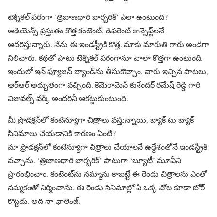
టెక్నికల్ పరంగా ‘త్రిబాణధారి బార్బరిక్’ ఎలా ఉంటుంది?
ఆడియెన్స్ ప్రస్తుతం కొత్త కంటెంట్, డిఫరెంట్ కాన్సెప్ట్‌లనే
ఆదరిస్తున్నారు. నేను ఈ ఇండస్ట్రీకి కొత్త. మాకు మారుతి గారు అండగా
నిలిచారు. కథతో పాటు టెక్నికల్ పరంగానూ చాలా కొత్తగా ఉంటుంది.
ఇందులో ఇన్ ఫ్యూజన్ బ్యాండ్‌ను తీసుకొచ్చాం. వారు ఇచ్చిన పాటలు,
ఆర్ఆర్ అద్భుతంగా వచ్చింది. కెమెరామెన్ కుశేందర్ రమేష్ రెడ్డి గారి
విజువల్స్ వర్క్ అందరినీ ఆకట్టుకుంటుంది.
మీ ప్రొడక్షన్‌లో కంటిన్యూగా చిత్రాలు వస్తున్నాయి. బ్యాక్ టు బ్యాక్
సినిమాలు చేయడానికి కారణం ఏంటి?
మా ప్రొడక్షన్‌‌లో కంటిన్యూగా చిత్రాలు చేయాలనే ఉద్దేశంతోనే ఇండస్ట్రీకి
వచ్చాను. ‘త్రిబాణధారి బార్బరిక్‌’ పాటుగా ‘బ్యూటీ’ మూవీని
ప్రారంభించాం. కంటెంట్‌ను నమ్మాను కాబట్టే ఈ రెండు చిత్రాలను ఎంతో
నమ్మకంతో నిర్మించాను. ఈ రెండు సినిమాల్లో ఏ ఒక్క చోట కూడా బోర్
కొట్టదు. అది నా ఛాలెంజ్.