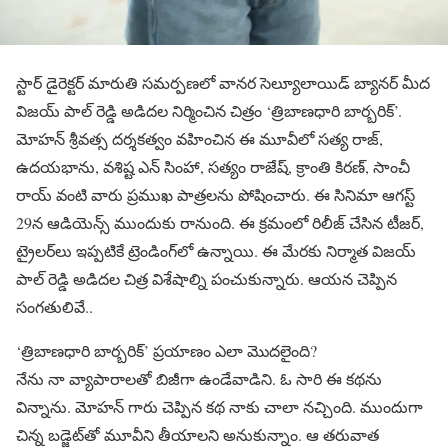
స్టార్ డైరెక్టర్ మారుతి సమర్పణలో వానర సెల్యూలాయిడ్ బ్యానర్ మీద
విజయ్ పాల్ రెడ్డి అడిదల నిర్మించిన చిత్రం ‘త్రిబాణధారి బార్బరిక్’.
మోహన్ శ్రీవత్స దర్శకత్వం వహించిన ఈ మూవీలో సత్య రాజ్,
ఉదయభాను, వశిష్ట ఎన్ సింహా, సత్యం రాజేష్, క్రాంతి కిరణ్, సాంచీ
రాయ్ వంటి వారు ప్రముఖ పాత్రలను పోషించారు. ఈ సినిమా ఆగస్ట్
29న ఆడియెన్స్ ముందుకు రానుంది. ఈ క్రమంలో రిలీజ్ చేసిన టీజర్,
ట్రైలర్‌లు ఇప్పటికే ట్రెండింగ్‌లో ఉన్నాయి. ఈ మేరకు నిర్మాత విజయ్
పాల్ రెడ్డి అడిదల చిత్ర విశేషాల్ని పంచుకున్నారు. ఆయన చెప్పిన
సంగతులివే..
‘త్రిబాణధారి బార్బరిక్’ ప్రయాణం ఎలా మొదలైంది?
నేను నా వ్యాపారాలతో బిజీగా ఉండేవాడిని. ఓ సారి ఈ కథను
విన్నాను. మోహన్ గారు చెప్పిన కథ నాకు చాలా నచ్చింది. ముందుగా
చిన్న బడ్జెట్‌తో మూవీని తీయాలని అనుకున్నాం. ఆ తరువాత