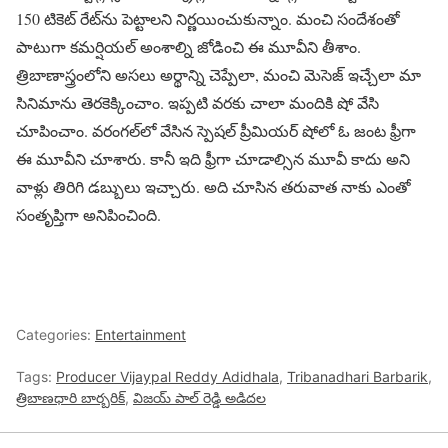
150 టికెట్ రేట్‌ను పెట్టాలని నిర్ణయించుకున్నాం. మంచి సందేశంతో
పాటుగా కమర్షియల్ అంశాల్ని జోడించి ఈ మూవీని తీశాం.
త్రిబాణాస్త్రంలోని అసలు అర్థాన్ని చెప్పేలా, మంచి మెసెజ్ ఇచ్చేలా మా
సినిమాను తెరకెక్కించాం. ఇప్పటి వరకు చాలా మందికి షో వేసి
చూపించాం. వరంగల్‌లో వేసిన స్పెషల్ ప్రీమియర్ షోలో ఓ జంట ఫ్రీగా
ఈ మూవీని చూశారు. కానీ ఇది ఫ్రీగా చూడాల్సిన మూవీ కాదు అని
వాళ్లు తిరిగి డబ్బులు ఇచ్చారు. అది చూసిన తరువాత నాకు ఎంతో
సంతృప్తిగా అనిపించింది.
Categories:
Entertainment
Tags:
Producer Vijaypal Reddy Adidhala
,
Tribanadhari Barbarik
,
త్రిబాణధారి బార్బరిక్
,
విజయ్ పాల్ రెడ్డి అడిదల