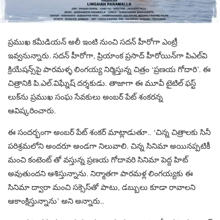
ప్రముఖ కమీడియన్ అలీ ఇంటి నుంచి సదన్ హీరోగా ఎంట్రీ
ఇవ్వనున్నారు. సదన్ హీరోగా, ప్రియాంక ప్రసాద్ హీరోయిన్‌గా పిఎల్‌వి
క్రియేషన్స్‌పై పారమళ్ళ లింగయ్య నిర్మిస్తున్న చిత్రం ‘ప్రణయ గోదారి’. ఈ
చిత్రానికి పి.ఎల్.విఘ్నేష్ దర్శకుడు. తాజాగా ఈ మూవీ టైటిల్ ఫస్ట్
లుక్‌ను ప్రముఖ సంఘ సేవకులు అంబర్ పేట్ శంకరన్న
ఆవిష్కరించారు.
ఈ సందర్భంగా అంబర్ పేట్ శంకర్ మాట్లాడుతూ.. ‘చిన్న చిత్రాలకు సినీ
పరిశ్రమలోని అందరూ అండగా నిలువాలి. చిన్న సినిమా అయినప్పటికీ
మంచి కంటెంట్ తో వస్తున్న ప్రణయ గోదావరి సినిమా పెద్ద హిట్
అవుతుందని ఆశిస్తున్నాను. నిర్మాతగా పారమళ్ల లింగయ్యకు ఈ
సినిమా ద్వారా మంచి సక్సెస్‌తో పాటు, డబ్బులు కూడా రావాలని
ఆకాంక్షిస్తున్నాను’ అని అన్నారు..