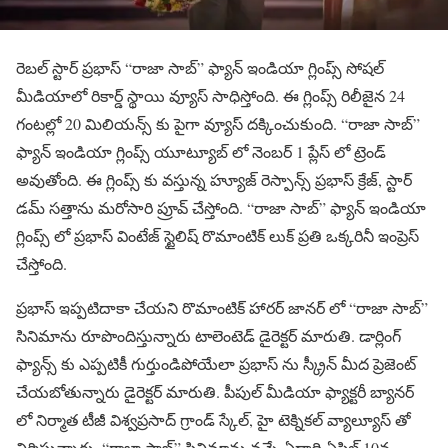
రెబల్ స్టార్ ప్రభాస్ “రాజా సాబ్” ఫ్యాన్ ఇండియా గ్లింప్స్ సోషల్
మీడియాలో రికార్డ్ స్థాయి వ్యూస్ సాధిస్తోంది. ఈ గ్లింప్స్ రిలీజైన 24
గంటల్లో 20 మిలియన్స్ కు పైగా వ్యూస్ దక్కించుకుంది. “రాజా సాబ్”
ఫ్యాన్ ఇండియా గ్లింప్స్ యూట్యూబ్ లో నెంబర్ 1 ప్లేస్ లో ట్రెండ్
అవుతోంది. ఈ గ్లింప్స్ కు వస్తున్న హ్యూజ్ రెస్పాన్స్ ప్రభాస్ క్రేజ్, స్టార్
డమ్ సత్తాను మరోసారి ప్రూవ్ చేస్తోంది. “రాజా సాబ్” ఫ్యాన్ ఇండియా
గ్లింప్స్ లో ప్రభాస్ వింటేజ్ స్టైలిష్ రొమాంటిక్ లుక్ ప్రతి ఒక్కరినీ ఇంప్రెస్
చేస్తోంది.
ప్రభాస్ ఇప్పటిదాకా చేయని రొమాంటిక్ హారర్ జానర్ లో “రాజా సాబ్”
సినిమాను రూపొందిస్తున్నారు టాలెంటెడ్ డైరెక్టర్ మారుతి. డార్లింగ్
ఫ్యాన్స్ కు ఎప్పటికీ గుర్తుండిపోయేలా ప్రభాస్ ను స్క్రీన్ మీద ప్రెజెంట్
చేయబోతున్నారు డైరెక్టర్ మారుతి. పీపుల్ మీడియా ఫ్యాక్టరీ బ్యానర్
లో నిర్మాత టీజీ విశ్వప్రసాద్ గ్రాండ్ స్కేల్, హై టెక్నికల్ వ్యాల్యూస్ తో
నిర్మిస్తున్నారు. “రాజా సాబ్” సినిమాను వచ్చే ఏడాది ఏప్రిల్ 10న