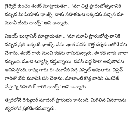
డైరెక్టర్ కుంచం శంకర్ మాట్లాడుతూ .. ‘మా చిత్ర ప్రారంభోత్సవానికి
వచ్చిన మీడియాకు థాంక్స్. నాకు సహకరించి ఇక్కడకు వచ్చిన మా
మూవీ టీంకు థాంక్స్’ అని అన్నారు.
విజయ్ బుల్గానిన్ మాట్లాడుతూ .. ‘మా మూవీ ప్రారంభోత్సవానికి
వచ్చిన ప్రతీ ఒక్కరికీ థాంక్స్. నేను ఇంత వరకు కొత్త దర్శకులతోనే పని
చేశాను. శంకర్ గారు మంచి కథను రాసుకున్నారు. ఈ కథ నాకు చాలా
నచ్చింది. మంచి ట్యూన్స్ వస్తున్నాయి. పవన్ పెద్ద హీరో అవుతాడని
అనిపిస్తోంది. కావ్య గారు ఈ మూవీకి పెద్ద ఎస్సెట్ అవుతారు. విప్లవ్
గారితో బేబీ మూవీకి పని చేశాను. మాలాంటి కొత్త వారిని ఎంకరేజ్
చేస్తున్న దినకరణ్ గారికి థాంక్స్’ అని అన్నారు.
త్వరలోనే రెగ్యులర్ షూటింగ్ ప్రారంభం కానుంది. మిగిలిన వివరాలను
త్వరలోనే ప్రకటించనున్నారు.