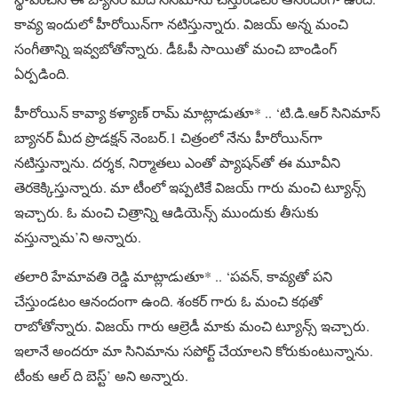
కావ్య ఇందులో హీరోయిన్‌గా నటిస్తున్నారు. విజయ్ అన్న మంచి
సంగీతాన్ని ఇవ్వబోతోన్నారు. డీఓపీ సాయితో మంచి బాండింగ్
ఏర్పడింది.
హీరోయిన్ కావ్యా కళ్యాణ్ రామ్ మాట్లాడుతూ* .. ‘టి.డి.ఆర్ సినిమాస్
బ్యానర్ మీద ప్రొడక్షన్ నెంబర్.1 చిత్రంలో నేను హీరోయిన్‌గా
నటిస్తున్నాను. దర్శక, నిర్మాతలు ఎంతో ప్యాషన్‌తో ఈ మూవీని
తెరకెక్కిస్తున్నారు. మా టీంలో ఇప్పటికే విజయ్ గారు మంచి ట్యూన్స్
ఇచ్చారు. ఓ మంచి చిత్రాన్ని ఆడియెన్స్ ముందుకు తీసుకు
వస్తున్నామ’ని అన్నారు.
తలారి హేమావతి రెడ్డి మాట్లాడుతూ* .. ‘పవన్, కావ్యతో పని
చేస్తుండటం ఆనందంగా ఉంది. శంకర్ గారు ఓ మంచి కథతో
రాబోతోన్నారు. విజయ్ గారు ఆల్రెడీ మాకు మంచి ట్యూన్స్ ఇచ్చారు.
ఇలానే అందరూ మా సినిమాను సపోర్ట్ చేయాలని కోరుకుంటున్నాను.
టీంకు ఆల్ ది బెస్ట్’ అని అన్నారు.