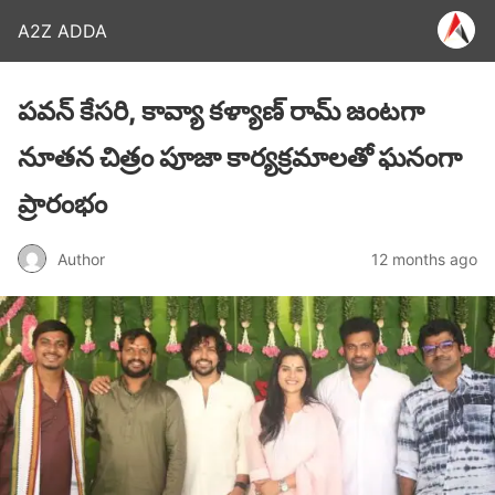
A2Z ADDA
ప‌వ‌న్ కేస‌రి, కావ్యా క‌ళ్యాణ్ రామ్ జంటగా
నూతన చిత్రం పూజా కార్యక్రమాలతో ఘనంగా
ప్రారంభం
Author
12 months ago