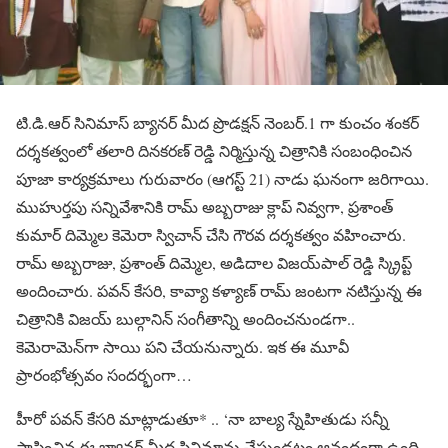
టి.డి.ఆర్ సినిమాస్ బ్యానర్ మీద ప్రొడక్షన్ నెంబర్.1 గా కుంచం శంకర్
దర్శకత్వంలో తలారి దినకరణ్ రెడ్డి నిర్మిస్తున్న చిత్రానికి సంబంధించిన
పూజా కార్యక్రమాలు గురువారం (ఆగస్ట్ 21) నాడు ఘనంగా జరిగాయి.
ముహుర్త‌పు స‌న్నివేశానికి రామ్ అబ్బ‌రాజు క్లాప్ నివ్వ‌గా, ప్ర‌శాంత్
కుమార్ దిమ్మెల కెమెరా స్విచాన్ చేసి గౌర‌వ ద‌ర్శ‌క‌త్వం వ‌హించారు.
రామ్ అబ్బ‌రాజు, ప్ర‌శాంత్ దిమ్మెల‌, అడిదాల విజ‌య్‌పాల్ రెడ్డి స్క్రిప్ట్
అందించారు. ప‌వ‌న్ కేస‌రి, కావ్యా క‌ళ్యాణ్ రామ్ జంటగా నటిస్తున్న ఈ
చిత్రానికి విజయ్ బుల్గానిన్ సంగీతాన్ని అందించనుండగా..
కెమెరామెన్‌గా సాయి పని చేయనున్నారు. ఇక ఈ మూవీ
ప్రారంభోత్సవం సందర్భంగా…
హీరో పవన్ కేసరి మాట్లాడుతూ* .. ‘నా బాల్య స్నేహితుడు సన్నీ
స్థాపించిన ఈ బ్యానర్ మీద సినిమాను చేస్తుండటం ఆనందంగా ఉంది.