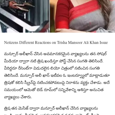
Netizens Different Reactions on Trisha Mansoor Ali Khan Issue
మన్సూర్ అలీఖాన్ చేసిన అవమానకరమైన వ్యాఖ్యలను తన సోషల్
మీడియా ద్వారా నటి త్రిష ఖండిస్తూ పోస్ట్ చేసిన సంగతి తెలిసిందే.
వీరిద్దరూ రీసెంట్‌గా విడుదలైన లియో చిత్రంలో నటించిన సంగతి
తెలిసిందే. మన్సూర్ అలీ ఖాన్ ఇటీవల ఓ ఇంటర్వ్యూలో మాట్లాడుతూ
త్రిషతో కలిసి స్క్రీన్‌పై నటించకపోవటంపై నిరాశను వ్యక్తం చేశాడు. అదే
సమయంలో ఆమెతో బెడ్ రూమ్‌లో సన్నివేశాన్ని ఆశిస్తూ అనుచిత
వ్యాఖ్యలు చేశారు.
త్రిష తన మెసేజ్ ద్వారా మన్సూర్ అలీఖాన్ చేసిన వ్యాఖ్యలను