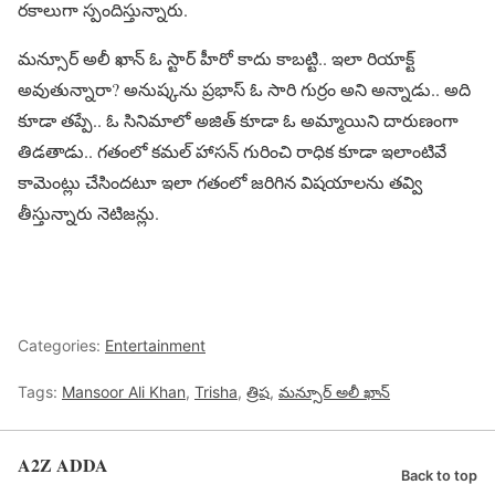
రకాలుగా స్పందిస్తున్నారు.
మన్సూర్ అలీ ఖాన్ ఓ స్టార్ హీరో కాదు కాబట్టి.. ఇలా రియాక్ట్
అవుతున్నారా? అనుష్కను ప్రభాస్ ఓ సారి గుర్రం అని అన్నాడు.. అది
కూడా తప్పే.. ఓ సినిమాలో అజిత్ కూడా ఓ అమ్మాయిని దారుణంగా
తిడతాడు.. గతంలో కమల్ హాసన్ గురించి రాధిక కూడా ఇలాంటివే
కామెంట్లు చేసిందటూ ఇలా గతంలో జరిగిన విషయాలను తవ్వి
తీస్తున్నారు నెటిజన్లు.
Categories:
Entertainment
Tags:
Mansoor Ali Khan
,
Trisha
,
త్రిష
,
మన్సూర్ అలీ ఖాన్
A2Z ADDA
Back to top