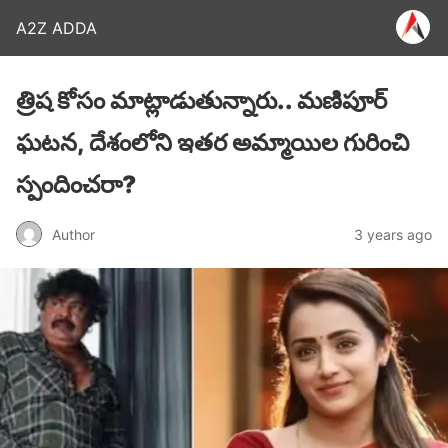
A2Z ADDA
త్రిష కోసం మాట్లాడుతున్నారు.. మణిపూర్
ఘటన, దేశంలోని ఇతర అమ్మాయిల గురించి
స్పందించరా?
Author
3 years ago