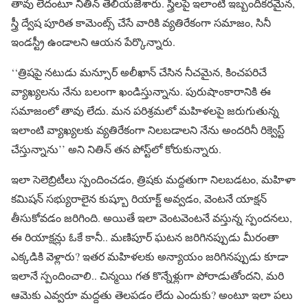
తావు లేదంటూ నితిన్ తెలియజేశారు. స్త్రీలపై ఇలాంటి ఇబ్బందికరమైన,
స్త్రీ ద్వేష పూరిత కామెంట్స్ చేసే వారికి వ్యతిరేకంగా సమాజం, సినీ
ఇండస్ట్రీ ఉండాలని ఆయన పేర్కొన్నారు.
‘‘త్రిషపై నటుడు మన్సూర్ అలీఖాన్ చేసిన నీచమైన, కించపరిచే
వ్యాఖ్యలను నేను బలంగా ఖండిస్తున్నాను. పురుషాంకారానికి ఈ
సమాజంలో తావు లేదు. మన పరిశ్రమలో మహిళలపై జరుగుతున్న
ఇలాంటి వ్యాఖ్యలకు వ్యతిరేకంగా నిలబడాలని నేను అందరినీ రిక్వెస్ట్
చేస్తున్నాను’’ అని నితిన్ తన పోస్ట్‌లో కోరుకున్నారు.
ఇలా సెలెబ్రిటీలు స్పందించడం, త్రిషకు మద్దతుగా నిలబడటం, మహిళా
కమిషన్ సభ్యురాలైన కుష్బూ రియాక్ట్ అవ్వడం, వెంటనే యాక్షన్
తీసుకోవడం జరిగింది. అయితే ఇలా వెంటవెంటనే వస్తున్న స్పందనలు,
ఈ రియాక్షన్లు ఓకే కానీ.. మణిపూర్ ఘటన జరిగినప్పుడు మీరంతా
ఎక్కడికి వెళ్లారు? ఇతర మహిళలకు అన్యాయం జరిగినప్పుడు కూడా
ఇలానే స్పందించాలి.. చిన్మయి గత కొన్నేళ్లుగా పోరాడుతోందని, మరి
ఆమెకు ఎవ్వరూ మద్దతు తెలపడం లేదు ఎందుకు? అంటూ ఇలా పలు