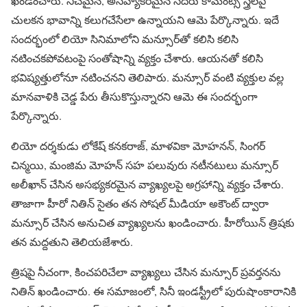
ఖండించారు. నీచమైన, అసహ్యకరమైన సదరు కామెంట్స్ స్త్రీలపై
చులకన భావాన్ని కలుగచేసేలా ఉన్నాయని ఆమె పేర్కొన్నారు. ఇదే
సందర్భంలో లియో సినిమాలోని మన్సూర్‌తో కలిసి కలిసి
నటించకపోవటంపై సంతోషాన్ని వ్యక్తం చేశారు. ఆయనతో కలిసి
భవిష్యత్తులోనూ నటించనని తెలిపారు. మన్సూర్ వంటి వ్యక్తుల వల్ల
మానవాళికి చెడ్డ పేరు తీసుకొస్తున్నారని ఆమె ఈ సందర్భంగా
పేర్కొన్నారు.
లియో దర్శకుడు లోకేష్ కనకరాజ్, మాళవికా మోహనన్, సింగర్
చిన్మయి, మంజిమ మోహన్ సహ పలువురు నటీనటులు మన్సూర్
అలీఖాన్ చేసిన అసభ్యకరమైన వ్యాఖ్యలపై అగ్రహాన్ని వ్యక్తం చేశారు.
తాజాగా హీరో నితిన్ సైతం తన సోషల్ మీడియా అకౌంట్ ద్వారా
మన్సూర్ చేసిన అనుచిత వ్యాఖ్యలను ఖండించారు. హీరోయిన్ త్రిషకు
తన మద్దతుని తెలియజేశారు.
త్రిషపై నీచంగా, కించపరిచేలా వ్యాఖ్యలు చేసిన మన్సూర్ ప్రవర్తనను
నితిన్ ఖండించారు. ఈ సమాజంలో, సినీ ఇండస్ట్రీలో పురుషాంకారానికి