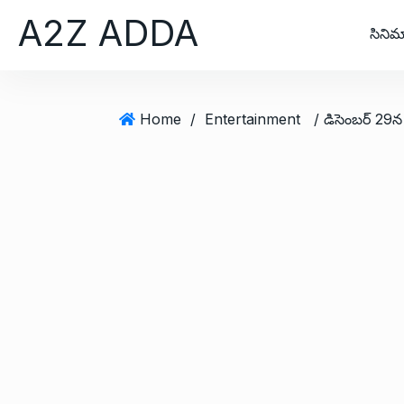
S
A2Z ADDA
k
సినిమ
i
p
t
Home
/
Entertainment
/ డిసెంబర్ 29న ర
o
c
o
n
t
e
n
t