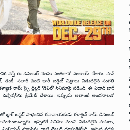
యానికి వస్తే ఈ డిసెంబర్ నెలను ఎంతగానో ఎంజాయ్ చేశారు. పాన్
్, డంకీ, సలార్ వంటి భారీ బడ్జెట్ చిత్రాలు విడుదలైన సంగతి
యాణ్ రామ్ స్పై థ్రిల్లర్ ‘డెవిల్’ సినిమాపై పడింది. ఈ ఏడాది భారీ
ర సెన్సేషన్‌ను క్రియేట్ చేశాయి. ఇప్పుడు అలాంటి అంచనాలతో
ో బ్లాక్ బస్టర్ సాధించిన కథానాయకుడు కళ్యాణ్ రామ్ డిసెంబర్
నుకుంటున్నారు. ఇప్పటికే సినిమా నుంచి విడుదలైన పాటలు,
 12 మిలియన్ వ్యూస్‌ను దాటి ట్రైలర్ దూసుకెళ్తోంది. ఇప్పటి వరకు