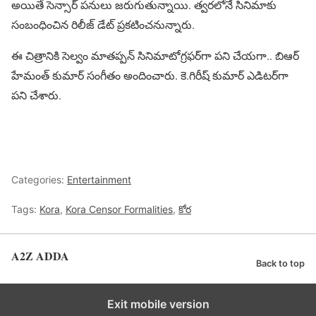
అయితే సెన్సార్ పనులు జరుగుతున్నాయి. త్వరలోనే సినిమాకు
సంబంధించిన రిలీజ్ డేట్ ప్రకటించనున్నారు.
ఈ చిత్రానికి సెల్వం మాతప్పన్ సినిమాటోగ్రఫర్‌గా పని చేయగా.. బిఆర్
హేమంత్ కుమార్ సంగీతం అందించారు. కె.గిరీష్ కుమార్ ఎడిటర్‌గా
పని చేశారు.
Categories:
Entertainment
Tags:
Kora
,
Kora Censor Formalities
,
కోర
A2Z ADDA
Back to top
Exit mobile version