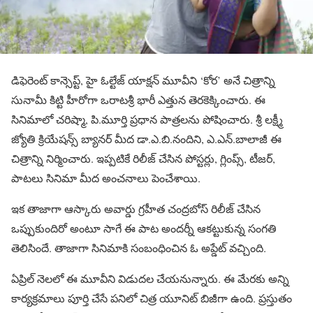
డిఫెరెంట్ కాన్సెప్ట్, హై ఓల్టేజ్ యాక్షన్ మూవీని ‘కోర’ అనే చిత్రాన్ని
సునామీ కిట్టి హీరోగా ఒరాటశ్రీ భారీ ఎత్తున తెరకెక్కించారు. ఈ
సినిమాలో చరిష్మా, పి.మూర్తి ప్రధాన పాత్రలను పోషించారు. శ్రీ లక్ష్మీ
జ్యోతి క్రియేషన్స్ బ్యానర్ మీద డా.ఎ.బి.నందిని, ఎ.ఎన్.బాలాజీ ఈ
చిత్రాన్ని నిర్మించారు. ఇప్పటికే రిలీజ్ చేసిన పోస్టర్లు, గ్లింప్స్, టీజర్‌,
పాటలు సినిమా మీద అంచనాలు పెంచేశాయి.
ఇక తాజాగా ఆస్కారు అవార్డు గ్రహీత చంద్రబోస్ రిలీజ్ చేసిన
ఒప్పుకుందిరో అంటూ సాగే ఈ పాట అందర్నీ ఆకట్టుకున్న సంగతి
తెలిసిందే. తాజాగా సినిమాకి సంబంధించిన ఓ అప్డేట్ వచ్చింది.
ఏప్రిల్ నెలలో ఈ మూవీని విడుదల చేయనున్నారు. ఈ మేరకు అన్ని
కార్యక్రమాలు పూర్తి చేసే పనిలో చిత్ర యూనిట్ బిజీగా ఉంది. ప్రస్తుతం