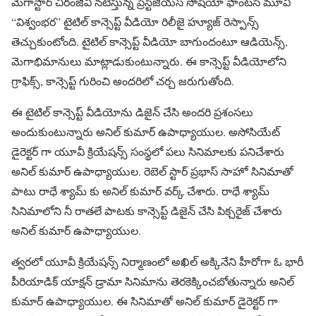
మెగాస్టార్ చిరంజీవి నటిస్తున్న ప్రెస్టీజియస్ సోషియో ఫాంటసీ మూవీ
“విశ్వంభర” టైటిల్ కాన్సెప్ట్ వీడియో రిలీజై హ్యూజ్ రెస్పాన్స్
తెచ్చుకుంటోంది. టైటిల్ కాన్సెప్ట్ వీడియో బాగుందంటూ ఆడియెన్స్,
మెగాభిమానులు మాట్లాడుకుంటున్నారు. ఈ కాన్సెప్ట్ వీడియోలోని
గ్రాఫిక్స్, కాన్సెప్ట్ గురించి అందరిలో చర్చ జరుగుతోంది.
ఈ టైటిల్ కాన్సెప్ట్ వీడియోను డిజైన్ చేసి అందరి ప్రశంసలు
అందుకుంటున్నారు అనిల్ కుమార్ ఉపాధ్యాయుల. అసోసియేట్
డైరెక్టర్ గా యూవీ క్రియేషన్స్ సంస్థలో పలు సినిమాలకు పనిచేశారు
అనిల్ కుమార్ ఉపాధ్యాయుల. రెబెల్ స్టార్ ప్రభాస్ సాహో సినిమాతో
పాటు రాధే శ్యామ్ కు అనిల్ కుమార్ వర్క్ చేశారు. రాధే శ్యామ్
సినిమాలోని నీ రాతలే పాటకు కాన్సెప్ట్ డిజైన్ చేసి పిక్చరైజ్ చేశారు
అనిల్ కుమార్ ఉపాధ్యాయుల.
త్వరలో యూవీ క్రియేషన్స్ నిర్మాణంలో అఖిల్ అక్కినేని హీరోగా ఓ భారీ
పీరియాడిక్ యాక్షన్ డ్రామా సినిమాను తెరకెక్కించబోతున్నారు అనిల్
కుమార్ ఉపాధ్యాయుల. ఈ సినిమాతో అనిల్ కుమార్ డైరెక్టర్ గా