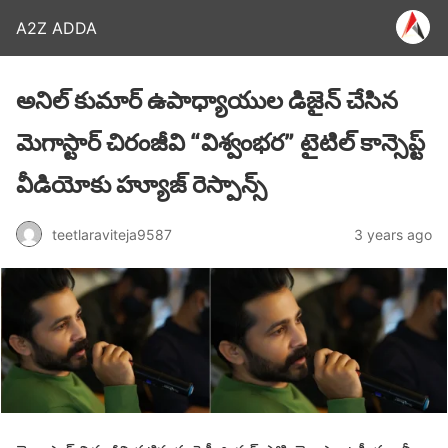
A2Z ADDA
అనిల్ కుమార్ ఉపాధ్యాయుల డిజైన్ చేసిన
మెగాస్టార్ చిరంజీవి “విశ్వంభర” టైటిల్ కాన్సెప్ట్
వీడియోకు హ్యూజ్ రెస్పాన్స్
teetlaraviteja9587
3 years ago