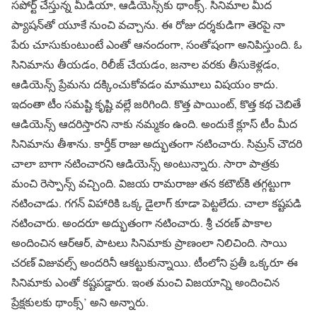
సపోర్ట్ చేస్తున్న మీడియా, ఆడియెన్స్‌‌కు థాంక్స్. సినిమాల మీద
ప్యాషన్‌తో యూకే నుంచి వచ్చాను. ఈ రోజు దర్శకుడిగా తెరపై నా
పేరు చూసుకుంటుంటే ఎంతో ఆనందంగా, సంతోషంగా అనిపిస్తుంది. ఓ
సినిమాను తీయడం, రిలీజ్ చేయడం, జనాల వరకు తీసుకెళ్లడం,
ఆడియెన్స్ ప్రేమను దక్కించుకోవడం మామూలు విషయం కాదు.
ఇదంతా టీం సమష్టి కృష్టి వల్లే జరిగింది. కొత్త పాయింట్, కొత్త కథ చెబితే
ఆడియెన్స్ ఆదరిస్తారని నాకు నమ్మకం ఉంది. అందుకే క్లూస్ టీం మీద
సినిమాను తీశాను. కార్తీక్ రాజు అద్భుతంగా నటించారు. సిమ్రన్ చౌదరి
చాలా బాగా నటించారని ఆడియెన్స్ అంటున్నారు. సారా పాత్రకు
మంచి రెస్పాన్స్ వచ్చింది. విజయ రామరాజు తన కటౌట్‌కి తగ్గట్టుగా
నటించాడు. గగన్ విహారికి ఒక్క డైలాగ్ కూడా పెట్టలేదు. చాలా కష్టపడి
నటించారు. అందరూ అద్భుతంగా నటించారు. శ్రీ చరణ్ పాకాల
అందించిన ఆర్ఆర్, పాటలు సినిమాకు ప్రాణంలా నిలిచింది. సాయి
చరణ్ విజువల్స్ అందరినీ ఆకట్టుకున్నాయి. టీంలోని ప్రతీ ఒక్కరూ ఈ
సినిమాకు ఎంతో కష్టపడ్డారు. ఇంత మంచి విజయాన్ని అందించిన
ప్రేక్షకులకు థాంక్స్’ అని అన్నారు.