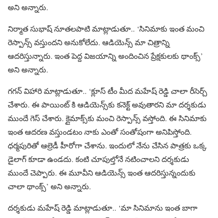
అని అన్నారు.
నిర్మాత సుభాష్ నూతలపాటి మాట్లాడుతూ.. ‘సినిమాకు ఇంత మంచి
రెస్పాన్స్ వస్తుందని అనుకోలేదు. ఆడియెన్స్ మా చిత్రాన్ని
ఆదరిస్తున్నారు. ఇంత పెద్ద విజయాన్ని అందించిన ప్రేక్షకులకు థాంక్స్’
అని అన్నారు.
గగన్ విహారి మాట్లాడుతూ.. ‘క్లూస్ టీం మీద మహేష్ రెడ్డి చాలా రీసెర్చ్
చేశారు. ఈ పాయింట్‌ కి ఆడియెన్స్‌కు కనెక్ట్ అవుతారని మా దర్శకుడు
ముందే గెస్ చేశారు. క్లైమాక్స్‌కు మంచి రెస్పాన్స్ వస్తోంది. ఈ సినిమాకు
ఇంత ఆదరణ వస్తుండటం నాకు ఎంతో సంతోషంగా అనిపిస్తోంది.
ధర్మపురితో ఆల్రెడీ హీరోగా చేశాను. ఇందులో నేను చేసిన పాత్రకు ఒక్క
డైలాగ్ కూడా ఉండదు. కంటి చూపుల్తోనే నటించాలని దర్శకుడు
ముందే చెప్పారు. ఈ మూవీని ఆడియెన్స్ ఇంత ఆదరిస్తున్నందుకు
చాలా థాంక్స్’ అని అన్నారు.
దర్శకుడు మహేష్ రెడ్డి మాట్లాడుతూ.. ‘మా సినిమాను ఇంత బాగా