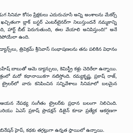
ుగ సినిమా కోసం ప్రేక్షకులు ఎదురుచూసే అన్ని అంశాలను మేకర్స్
చ్చితంగా బ్లాక్ బస్టర్ ఎంటర్‌టైనర్‌గా నిలుస్తుందనే నమ్మకాన్ని
ంది, హార్ట్ బీట్ పెరుగుతుంది, ఈల వేయాలి అనిపిస్తుంది!” అనే
సరిపోయేలా ఉంది.
్యాన్స్‌లు, త్రివిక్రమ్ శ్రీనివాస్ సంభాషణలను తను పలికిన విధానం
.
్ బాబుతో ఆమె డ్యాన్సులు, కెమిస్ట్రీ కళ్లు చెదిరేలా ఉన్నాయి.
లో మరో కథానాయికగా నటిస్తోంది. రమ్యకృష్ణ, ప్రకాష్ రాజ్,
 ట్రైలర్‌లో వారు కనిపించిన సన్నివేశాలు సినిమాలో బలమైన
ఆయన నేపథ్య సంగీతం ట్రైలర్‌కు ప్రధాన బలంగా నిలిచింది.
ు ఏఎస్ ప్రకాష్ ప్రొడక్షన్ డిజైన్ కూడా ప్రత్యేక ఆకర్షణగా
ంబినేషన్ హైప్, కథకు తగ్గట్టుగా ఉన్నత స్థాయిలో ఉన్నాయి.