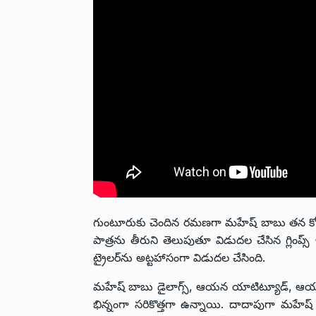
గుంటూరుకు చెందిన రమణగా మహేష్ బాబు తన కోస
పాత్రను తీరుని తెలుపుతూ విడుదల చేసిన గ్లింప్స్ ఇ
ట్రైలర్‌ను అట్టహాసంగా విడుదల చేసింది.
మహేష్ బాబు డైలాగ్స్, ఆయన యాటిట్యూడ్, ఆయన ఎ
భిన్నంగా సరికొత్తగా ఉన్నాయి. దాదాపుగా మహేష్ శ