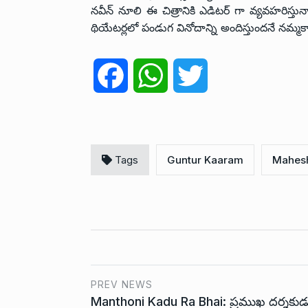
నవీన్ నూలి ఈ చిత్రానికి ఎడిటర్ గా వ్యవహరిస్తు
థియేటర్లలో పండుగ వినోదాన్ని అందిస్తుందనే నమ్మకాన్న
F
W
T
a
h
w
c
a
i
Tags
Guntur Kaaram
Mahes
e
t
t
b
s
t
o
A
e
o
p
r
PREV NEWS
Manthoni Kadu Ra Bhai: ప్రముఖ దర్శకుడ