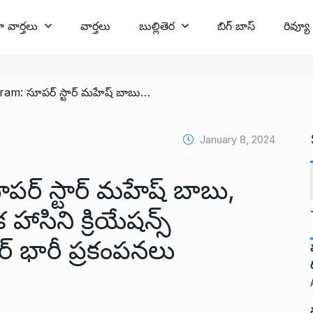
ా వార్తలు
వార్తలు
బుల్లితెర
బిగ్ బాస్
రివ్యూ
/ Guntur Kaaram: సూపర్ స్టార్ మహేష్ బాబు, త్రివిక్రమ్ శ్రీనివాస్, హారిక హాసిని క్రియేషన్స్ ‘గుంటూరు కారం’ ట్రైలర్ భారీ ప్రకంపనలు సృష్టిస్తోంది!
January 8, 2024
ర్ స్టార్ మహేష్ బాబు,
ిక హాసిని క్రియేషన్స్
ర్ భారీ ప్రకంపనలు