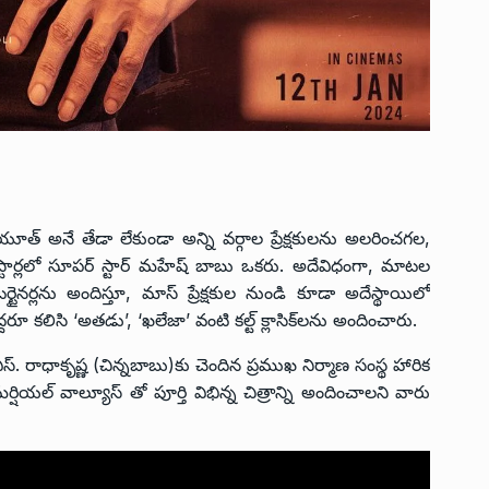
i
ూత్ అనే తేడా లేకుండా అన్ని వర్గాల ప్రేక్షకులను అలరించగల,
స్టార్లలో సూపర్ స్టార్ మహేష్ బాబు ఒకరు. అదేవిధంగా, మాటల
 ఎంటర్టైనర్లను అందిస్తూ, మాస్ ప్రేక్షకుల నుండి కూడా అదేస్థాయిలో
దరూ కలిసి ‘అతడు’, ‘ఖలేజా’ వంటి కల్ట్ క్లాసిక్‌లను అందించారు.
 రాధాకృష్ణ (చిన్నబాబు)కు చెందిన ప్రముఖ నిర్మాణ సంస్థ హారిక
ర్షియల్ వాల్యూస్ తో పూర్తి విభిన్న చిత్రాన్ని అందించాలని వారు