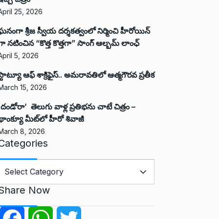
April 25, 2026
ఘనంగా శ్రీజ స్వీయ దర్శకత్వంలో నిర్మించి హీరోయిన్
గా నటించిన “కొత్త కొత్తగా” సాంగ్ ఆల్బమ్ లాంఛ్
April 5, 2026
స్టాట్యూ ఆఫ్ శాక్రిఫైస్.. అమరావతిలో ఆత్మగౌరవ ప్రతీక
March 15, 2026
‘దండోరా’ తెలుగు వాళ్ల ప్రతిభను చాటే చిత్రం –
థాంక్యూ మీట్‌లో హీరో శివాజీ
March 8, 2026
Categories
C
a
Share Now
e
g
F
W
T