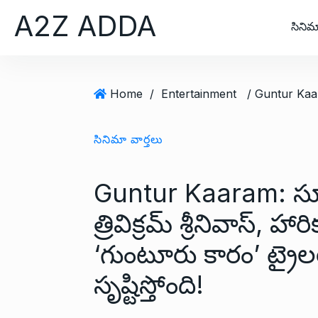
S
A2Z ADDA
k
సినిమ
i
p
t
Home
/
Entertainment
o
c
o
సినిమా వార్తలు
n
t
Guntur Kaaram: సూప
e
n
త్రివిక్రమ్ శ్రీనివాస్, హార
t
‘గుంటూరు కారం’ ట్రైల
సృష్టిస్తోంది!