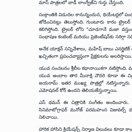
మాస్ పాత్రలలో బాడీ లాంగ్వేజ్‌ని గుర్తు చేస్తుంది.
సంక్రాంతికి విడుదల కానున్నందున, థియేటర్లలో పండ
జోడించినట్లు తెలుస్తోంది. గుంటూరు కారం ట్రైలర్ ఖ
కలిగిస్తోంది. ట్రైలర్ లోని “చూడగానే మజా వస్తు
సంభాషణ కంటెంట్ మరియు ప్రెజెంటేషన్‌కు సరిగ్గా 
అనేక యాక్షన్ సన్నివేశాలు, మహేష్ బాబు ఎనర్జిటిక్ డ
ఖచ్చితంగా ప్రపంచవ్యాప్తంగా ప్రేక్షకులను అలరిస్తాయి
యువ సంచలనం శ్రీలీల కథానాయికగా నటిస్తోంది. మహేష
యువ అందాల తార మీనాక్షి చౌదరి కూడా ఈ చిత్రం
జయరామ్ ఇతర ముఖ్య పాత్రల్లో నటిస్తున్నారు.
ఎమోషనల్ కోర్ ఉందని తెలియజేస్తున్నాయి.
ఎస్ థమన్ ఈ చిత్రానికి సంగీతం అందించారు. 
సినిమాటోగ్రాఫర్‌ మనోజ్ పరమహంస విజువల్స్ మరియ
నిలిచాయి.
హారిక హాసిని క్రియేషన్స్ నిర్మాణ విలువలు కూడా కా