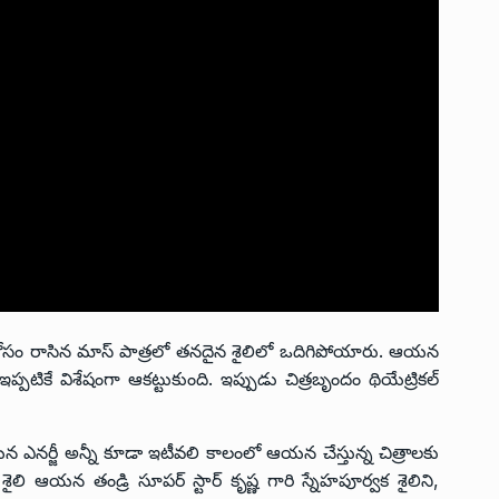
ం రాసిన మాస్ పాత్రలో తనదైన శైలిలో ఒదిగిపోయారు. ఆయన
ప్పటికే విశేషంగా ఆకట్టుకుంది. ఇప్పుడు చిత్రబృందం థియేట్రికల్
నర్జీ అన్నీ కూడా ఇటీవలి కాలంలో ఆయన చేస్తున్న చిత్రాలకు
ైలి ఆయన తండ్రి సూపర్ స్టార్ కృష్ణ గారి స్నేహపూర్వక శైలిని,