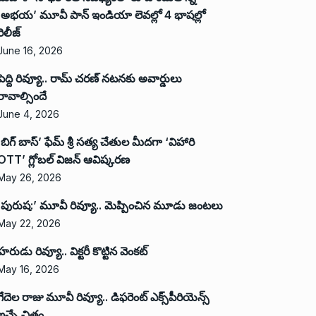
‘అభ‌య‌’ మూవీ పాన్ ఇండియా లెవ‌ల్లో 4 భాష‌ల్లో
రిలీజ్
June 16, 2026
పెద్ది రివ్యూ.. రామ్ చరణ్ నటనకు అవార్డులు
రావాల్సిందే
June 4, 2026
‘బిగ్ బాస్’ ఫేమ్ శ్రీ సత్య చేతుల మీదగా ‘విహారి
OTT’ గ్లోబల్ విజన్ ఆవిష్కరణ
May 26, 2026
‘పురుష:’ మూవీ రివ్యూ.. మెప్పించిన మూడు జంటలు
May 22, 2026
హరుడు రివ్యూ.. విక్టరీ కొట్టిన వెంకట్
May 16, 2026
గేదెల రాజు మూవీ రివ్యూ.. డిఫరెంట్ ఎక్స్‌పీరియెన్స్
ఇచ్చే చిత్రం