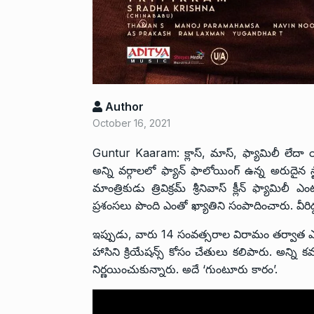
Author
October 16, 2021
Guntur Kaaram: క్లాస్, మాస్, ఫ్యామిలీ లేదా య
అన్ని వర్గాలలో ఫ్యాన్ ఫాలోయింగ్ ఉన్న అరుదైన 
మాంత్రికుడు త్రివిక్రమ్ శ్రీనివాస్ క్లీన్ ఫ్యామిలీ
ప్రశంసలు పొంది ఎంతో ఖ్యాతిని సంపాదించారు. వీరిద్
ఇప్పుడు, వారు 14 సంవత్సరాల విరామం తర్వాత ఎస్.
హాసిని క్రియేషన్స్ కోసం చేతులు కలిపారు. అన్ని కమ
నిర్ణయించుకున్నారు. అదే ‘గుంటూరు కారం’.