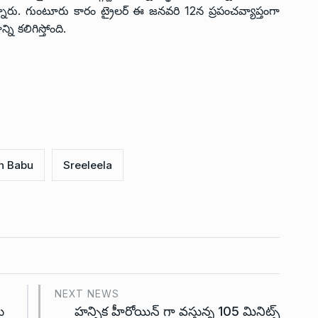
న్నారు. గుంటూరు కారం ట్రైలర్ ఈ జనవరి 12న ప్రపంచవ్యాప్తంగా
ి కలిగిస్తోంది.
h Babu
Sreeleela
NEXT NEWS
ు
హన్సిక హీరోయిన్ గా వస్తున్న 105 మినిట్స్