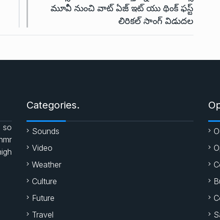
మూవీ నుంచి వాట్ ఏజ్ ఇట్ యు థింక్ ఫస్ట్
లిరికల్ సాంగ్ విడుదల
Categories.
Op
 so
Sounds
O
enmr
Video
O
high
Weather
C
Culture
B
Future
C
Travel
S