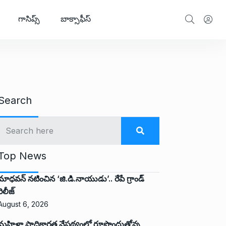
గాసిప్స్
బాక్సాఫీస్
Search
Top News
మాధవన్ నటించిన ‘జి.డి.నాయుడు’.. రేపే గ్రాండ్
రిలీజ్
August 6, 2026
మహిళా సాధికారత నేపథ్యంలో రూపొందుతోన్న