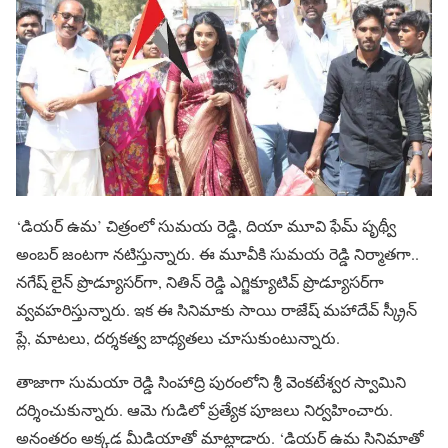
‘డియర్ ఉమ’ చిత్రంలో సుమయ రెడ్డి, దియా మూవి ఫేమ్ పృథ్వీ
అంబర్ జంటగా నటిస్తున్నారు. ఈ మూవీకి సుమయ రెడ్డి నిర్మాతగా..
నగేష్ లైన్ ప్రొడ్యూసర్‌గా, నితిన్ రెడ్డి ఎగ్జిక్యూటివ్ ప్రొడ్యూసర్‌గా
వ్వవహరిస్తున్నారు. ఇక ఈ సినిమాకు సాయి రాజేష్ మహాదేవ్ స్క్రీన్
ప్లే, మాటలు, దర్శకత్వ బాధ్యతలు చూసుకుంటున్నారు.
తాజాగా సుమయా రెడ్డి సింహాద్రి పురంలోని శ్రీ వెంకటేశ్వర స్వామిని
దర్శించుకున్నారు. ఆమె గుడిలో ప్రత్యేక పూజలు నిర్వహించారు.
అనంతరం అక్కడ మీడియాతో మాట్లాడారు. ‘డియర్ ఉమ సినిమాతో