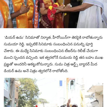
‘డియర్ ఉమ’ సినిమాతో నిర్మాత, హీరోయిన్‌గా తెరపైకి రాబోతున్నారు
సుమయా రెడ్డి. ఇప్పటికే సినిమాకు సంబంధించిన పనుల్ని పూర్తి
చేశారు. ఈ మధ్యే సినిమాకు సంబంధించిన టీజర్‌ను రిలీజ్ చేయగా
మంచి స్పందన వచ్చింది. ఇక త్వరలోనే సుమయ రెడ్డి తన బహు ముఖ
ప్రజ్ఞతో అందరినీ ఆకట్టుకోనున్నారు. సుమ చిత్ర ఆర్ట్స్ బ్యానర్ మీద
డియర్ ఉమ అనే చిత్రం త్వరలోనే రాబోతోంది.