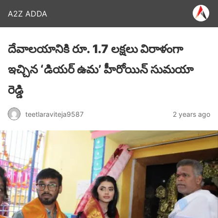
A2Z ADDA
దేవాలయానికి రూ. 1.7 లక్షలు విరాళంగా
ఇచ్చిన ‘డియర్ ఉమ’ హీరోయిన్ సుమయా
రెడ్డి
teetlaraviteja9587
2 years ago