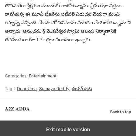
తొలిసారిగా ప్రేక్షకుల ముందుకు రాబోతున్నాను. ప్రేమ కథా చిత్రంగా
రాబోతున్న ఈ మూవీ టీజర్‌ను ఇటీవలె విడుదల చేయగా మంచి
రెస్పాన్స్ వచ్చింది. మే నెలలో సినిమాను విడుదల చేయబోతున్నామ’ని
అన్నారు. అనంతరం శ్రీ వెంకటేశ్వర స్వామి ఆలయ నిర్మాణానికి
తనవంతుగా రూ.1.7 లక్షలు విరాళంగా ఇచ్చారు.
Categories:
Entertainment
Tags:
Dear Uma
,
Sumaya Reddy
,
డియర్ ఉమ
A2Z ADDA
Back to top
Exit mobile version