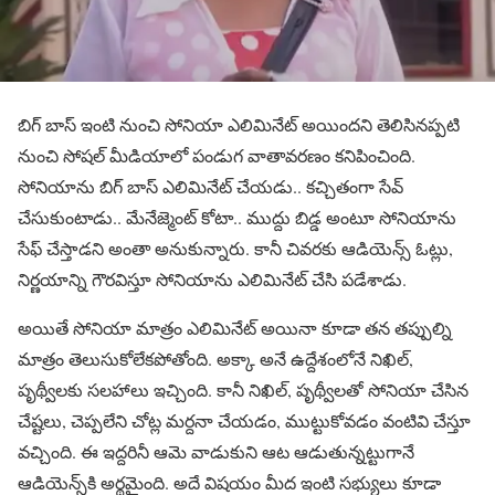
బిగ్ బాస్ ఇంటి నుంచి సోనియా ఎలిమినేట్ అయిందని తెలిసినప్పటి
నుంచి సోషల్ మీడియాలో పండుగ వాతావరణం కనిపించింది.
సోనియాను బిగ్ బాస్ ఎలిమినేట్ చేయడు.. కచ్చితంగా సేవ్
చేసుకుంటాడు.. మేనేజ్మెంట్ కోటా.. ముద్దు బిడ్డ అంటూ సోనియాను
సేఫ్ చేస్తాడని అంతా అనుకున్నారు. కానీ చివరకు ఆడియెన్స్ ఓట్లు,
నిర్ణయాన్ని గౌరవిస్తూ సోనియాను ఎలిమినేట్ చేసి పడేశాడు.
అయితే సోనియా మాత్రం ఎలిమినేట్ అయినా కూడా తన తప్పుల్ని
మాత్రం తెలుసుకోలేకపోతోంది. అక్కా అనే ఉద్దేశంలోనే నిఖిల్,
పృథ్వీలకు సలహాలు ఇచ్చింది. కానీ నిఖిల్, పృథ్వీలతో సోనియా చేసిన
చేష్టలు, చెప్పలేని చోట్ల మర్దనా చేయడం, ముట్టుకోవడం వంటివి చేస్తూ
వచ్చింది. ఈ ఇద్దరినీ ఆమె వాడుకుని ఆట ఆడుతున్నట్టుగానే
ఆడియెన్స్‌కి అర్థమైంది. అదే విషయం మీద ఇంటి సభ్యులు కూడా