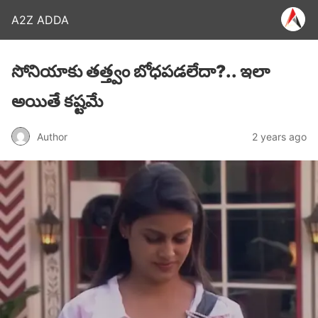
A2Z ADDA
సోనియాకు తత్త్వం బోధపడలేదా?.. ఇలా
అయితే కష్టమే
Author
2 years ago