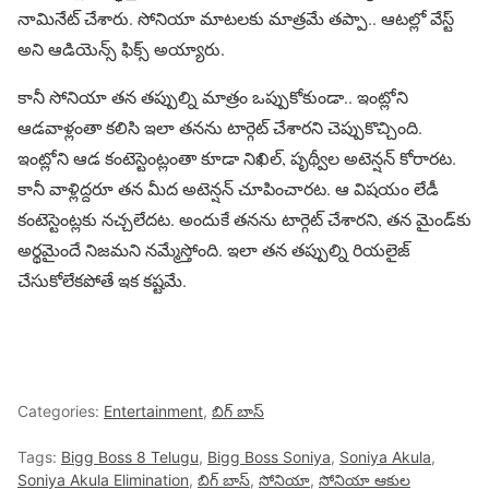
నామినేట్ చేశారు. సోనియా మాటలకు మాత్రమే తప్పా.. ఆటల్లో వేస్ట్
అని ఆడియెన్స్ ఫిక్స్ అయ్యారు.
కానీ సోనియా తన తప్పుల్ని మాత్రం ఒప్పుకోకుండా.. ఇంట్లోని
ఆడవాళ్లంతా కలిసి ఇలా తనను టార్గెట్ చేశారని చెప్పుకొచ్చింది.
ఇంట్లోని ఆడ కంటెస్టెంట్లంతా కూడా నిఖిల్, పృథ్వీల అటెన్షన్ కోరారట.
కానీ వాళ్లిద్దరూ తన మీద అటెన్షన్ చూపించారట. ఆ విషయం లేడీ
కంటెస్టెంట్లకు నచ్చలేదట. అందుకే తనను టార్గెట్ చేశారని, తన మైండ్‌కు
అర్థమైందే నిజమని నమ్మేస్తోంది. ఇలా తన తప్పుల్ని రియలైజ్
చేసుకోలేకపోతే ఇక కష్టమే.
Categories:
Entertainment
,
బిగ్ బాస్
Tags:
Bigg Boss 8 Telugu
,
Bigg Boss Soniya
,
Soniya Akula
,
Soniya Akula Elimination
,
బిగ్ బాస్
,
సోనియా
,
సోనియా ఆకుల