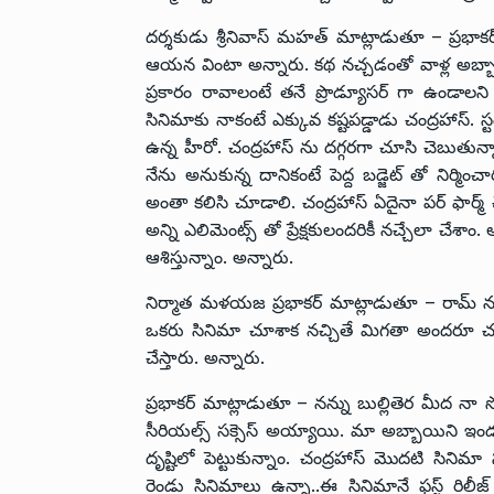
దర్శకుడు శ్రీనివాస్ మహత్ మాట్లాడుతూ – ప్రభాక
ఆయన వింటా అన్నారు. కథ నచ్చడంతో వాళ్ల అబ్బ
ప్రకారం రావాలంటే తనే ప్రొడ్యూసర్ గా ఉండాలని 
సినిమాకు నాకంటే ఎక్కువ కష్టపడ్డాడు చంద్రహాస్. స్ట
ఉన్న హీరో. చంద్రహాస్ ను దగ్గరగా చూసి చెబుతున్నా
నేను అనుకున్న దానికంటే పెద్ద బడ్జెట్ తో నిర్మ
అంతా కలిసి చూడాలి. చంద్రహాస్ ఏదైనా పర్ ఫార్మ
అన్ని ఎలిమెంట్స్ తో ప్రేక్షకులందరికీ నచ్చేలా చేశాం
ఆశిస్తున్నాం. అన్నారు.
నిర్మాత మళయజ ప్రభాకర్ మాట్లాడుతూ – రామ్ నగర్
ఒకరు సినిమా చూశాక నచ్చితే మిగతా అందరూ చ
చేస్తారు. అన్నారు.
ప్రభాకర్ మాట్లాడుతూ – నన్ను బుల్లితెర మీద నా
సీరియల్స్ సక్సెస్ అయ్యాయి. మా అబ్బాయిని ఇండస్ట
దృష్టిలో పెట్టుకున్నాం. చంద్రహాస్ మొదటి సిని
రెండు సినిమాలు ఉన్నా..ఈ సినిమానే ఫస్ట్ రిలీజ్ 