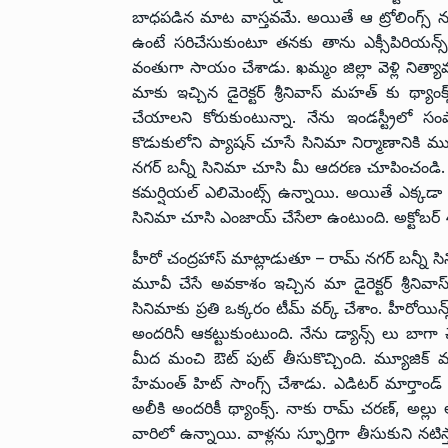
బాధపడిన మాట వాస్తవమే. అయితే ఆ ట్రోలింగ్స్ న
ఉంటే సరిచేసుకుంటూ తనకు తాను ఎక్సీపిరియన్స
వంతుగా సాయం చేశాడు. ఖమ్మం జిల్లా వెళ్లి నిత్
మాకు ఇచ్చిన డైరెక్టర్ శ్రీనివాస్ మహత్ కు థ
చేయాలని కోరుకుంటున్నా. నేను ఇండస్ట్రీలో స
కొడుకులోని ప్యాషన్ చూసే సినిమా నిర్మాణానికి ము
నగర్ బన్నీ సినిమా చూసి మీ ఆదరణ చూపించండి. 
కమర్షియల్ ఎలిమెంట్స్ ఉన్నాయి. అయితే ఎక్కడా వ
సినిమా చూసి ఎంజాయ్ చేసేలా ఉంటుంది. అక్టోబర్ 
హీరో చంద్రహాస్ మాట్లాడుతూ – రామ్ నగర్ బన్నీ సి
మూవీ చేసే అవకాశం ఇచ్చిన మా డైరెక్టర్ శ్రీనివాస్ 
సినిమాకు ప్రతి ఒక్కరం టీమ్ వర్క్ చేశాం. హీరోయిన
అందరినీ ఆకట్టుకుంటుంది. నేను డ్యాన్స్ లు బాగా 
మీద మంచి ఔట్ పుట్ తీసుకొచ్చింది. మ్యూజిక్ మా
హేమంత్ హిట్ సాంగ్స్ చేశాడు. ఎడిటర్ మార్తాండ్ కె 
అలీకి అందరికీ థ్యాంక్స్. నాకు రామ్ చరణ్, అల్లు అ
వారిలో ఉన్నాయి. వాళ్లను స్ఫూర్తిగా తీసుకుని నటిస