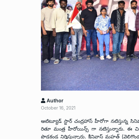
Author
October 16, 2021
ఆటిట్యూడ్ స్టార్ చంద్రహాస్ హీరోగా నటిస్తున్న సిన
రితూ మంత్ర హీరోయిన్స్ గా నటిస్తున్నారు. ఈ చి
పొడకండ నిర్మిస్తున్నారు. శ్రీనివాస్ మహత్ (వెలిగొం