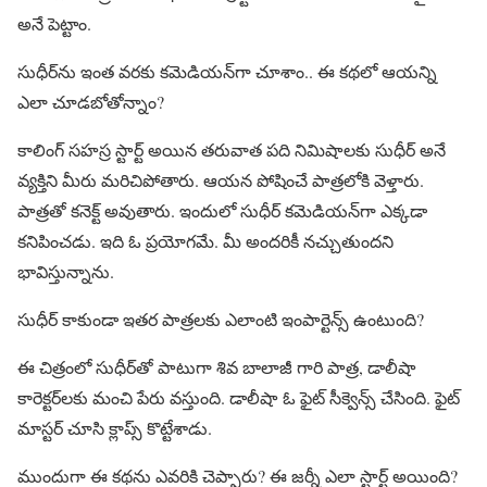
అనే పెట్టాం.
సుధీర్‌ను ఇంత వరకు కమెడియన్‌గా చూశాం.. ఈ కథలో ఆయన్ని
ఎలా చూడబోతోన్నాం?
కాలింగ్ సహస్ర స్టార్ట్ అయిన తరువాత పది నిమిషాలకు సుధీర్ అనే
వ్యక్తిని మీరు మరిచిపోతారు. ఆయన పోషించే పాత్రలోకి వెళ్తారు.
పాత్రతో కనెక్ట్ అవుతారు. ఇందులో సుధీర్ కమెడియన్‌గా ఎక్కడా
కనిపించడు. ఇది ఓ ప్రయోగమే. మీ అందరికీ నచ్చుతుందని
భావిస్తున్నాను.
సుధీర్ కాకుండా ఇతర పాత్రలకు ఎలాంటి ఇంపార్టెన్స్ ఉంటుంది?
ఈ చిత్రంలో సుధీర్‌తో పాటుగా శివ బాలాజీ గారి పాత్ర, డాలీషా
కారెక్టర్‌లకు మంచి పేరు వస్తుంది. డాలీషా ఓ ఫైట్ సీక్వెన్స్ చేసింది. ఫైట్
మాస్టర్ చూసి క్లాప్స్ కొట్టేశాడు.
ముందుగా ఈ కథను ఎవరికి చెప్పారు? ఈ జర్నీ ఎలా స్టార్ట్ అయింది?