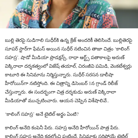
బుల్లి తెరపై సుడిగాలి సుధీర్‌కి ఉన్న క్రేజ్ అందరికీ తెలిసిందే. బుల్లితెరపై
సూపర్ స్టార్‌గా ఫేమస్ అయిన సుధీర్ నటించిన తాజా చిత్రం ‘కాలింగ్
సహస్ర’. షాడో మీడియా ప్రొడక్ష‌న్స్‌, రాధా ఆర్ట్స్ ప‌తాకాల‌పై అరుణ్
విక్కిరాలా ద‌ర్శ‌క‌త్వంలో విజేష్ త‌యాల్‌, చిరంజీవి ప‌మిడి, వెంక‌టేశ్వ‌ర్లు
కాటూరి ఈ సినిమాను నిర్మిస్తున్నారు. సుధీర్ స‌ర‌స‌న డాలీషా
హీరోయిన్‌గా న‌టిస్తోంది. ఈ చిత్రాన్ని డిసెంబ‌ర్ 1న గ్రాండ్ రిలీజ్
చేస్తున్నారు. ఈ సందర్భంగా చిత్ర దర్శకుడు అరుణ్ విక్కిరాలా
మీడియాతో ముచ్చటించారు. ఆయన చెప్పిన విశేషాలివే..
‘కాలింగ్ సహస్ర’ అనే టైటిల్ అర్థం ఏంటి?
కాలింగ్ అనేది కంపెనీ పేరు. సహస్ర అనేది హీరోయిన్ పాత్ర పేరు.
కాలింగ్ సహస్ర అనేది కథలోంచి పుట్టిందే. సినిమాకు సరిపోయే టైటిల్