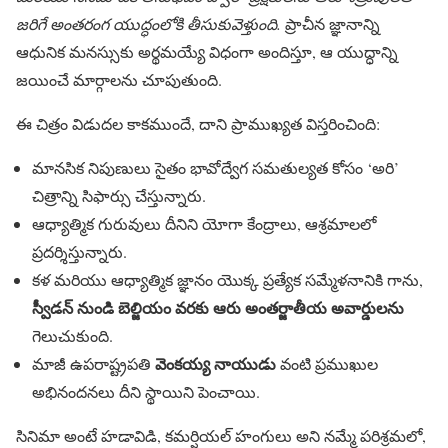
జరిగే అంతరంగ యుద్ధంలోకి తీసుకువెళ్తుంది.
ప్రాచీన జ్ఞానాన్ని
ఆధునిక మనస్సుకు అర్థమయ్యే విధంగా అందిస్తూ, ఆ యుద్ధాన్ని
జయించే మార్గాలను చూపుతుంది.
ఈ చిత్రం విడుదల కాకముందే, దాని ప్రాముఖ్యత విస్తరించింది:
మానసిక నిపుణులు సైతం భావోద్వేగ సమతుల్యత కోసం ‘అరి’
చిత్రాన్ని సిఫార్సు చేస్తున్నారు.
ఆధ్యాత్మిక గురువులు దీనిని యోగా కేంద్రాలు, ఆశ్రమాలలో
ప్రదర్శిస్తున్నారు.
కళ మరియు ఆధ్యాత్మిక జ్ఞానం యొక్క ప్రత్యేక సమ్మేళనానికి గాను,
స్వీడన్ నుండి బెల్జియం వరకు ఆరు అంతర్జాతీయ అవార్డులను
గెలుచుకుంది.
వెంకయ్య నాయుడు
మాజీ ఉపరాష్ట్రపతి
వంటి ప్రముఖుల
అభినందనలు దీని స్థాయిని పెంచాయి.
సినిమా అంటే హడావిడి, కమర్షియల్ హంగులు అని నమ్మే పరిశ్రమలో,