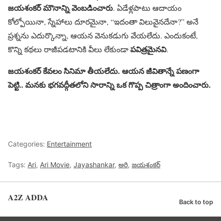
జయశంకర్ మౌనాన్ని వెంబడించారు
. ఏడేళ్లపాటు ఆదాయం
కోల్పోయినా, స్నేహాలు దూరమైనా, “ఇదంతా విలువైనదేనా?” అనే
ప్రశ్నను ఎదుర్కొన్నా, ఆయన వెనుకడుగు వేయలేదు. ఎందుకంటే,
పవిత్రమైనవి
కొన్ని కథలు రాజీపడటానికి వీలు లేకుండా
.
జయశంకర్ కేవలం సినిమా తీయలేదు. ఆయన జీవితాన్నే పణంగా
పెట్టి.. మనకు భగవద్గీతలోని సారాన్ని ఒక గొప్ప చిత్రాంగా అందించారు.
Categories:
Entertainment
Tags:
Ari
,
Ari Movie
,
Jayashankar
,
అరి
,
జయశంకర్‌
A2Z ADDA
Back to top