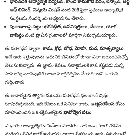
భారతదేశ ఆధ్యాత్మిక పర్యటన:
కాంచీ కామకోటి పీఠం, ఇస్కాన్, ఆర్ట్
ఆఫ్ లివింగ్, చిన్మయ మిషన్
20కి పైగా
వంటి
ప్రముఖ ఆధ్యాత్మిక
సంస్థలను సందర్శించి అధ్యయనం చేశారు.
పురాణాలపై పట్టు:
భగవద్గీత, ఉపనిషత్తులు, వేదాలు, యోగ
వాసిష్ఠం
వంటి ప్రాచీన గ్రంథాలలో పూర్తిగా నిమగ్నమయ్యారు.
కామ, క్రోధ, లోభ, మోహ, మద, మాత్సర్యాలు
ఈ పరిశోధన ద్వారా,
అనే ఆరు శత్రువులను ఆధునిక జీవితంలో కూడా ఎలా జయించవచ్చో
తెలుసుకున్నారు. ఈ జ్ఞానం కేవలం సన్యాసులకే కాక, కష్టపడుతున్న
సామాన్య మానవుడికి కూడా మార్గదర్శనం చేయగలదని ఆయన
గుర్తించారు.
ఈ అపారమైన త్యాగం మరియు పరిశోధన ఫలంగానే చిత్రం
ఆత్మపరిశీలన
రూపుదిద్దుకుంది. ఇది కేవలం ఒక సినిమా కాదు,
కోసం
భావోద్వేగ పటం
రూపొందించిన ఒక శక్తివంతమైన
.
సాధారణ ఆధ్యాత్మిక ఉపదేశాల మాదిరిగా కాకుండా, ‘అరి’ కథనం
మరియు సినిమాటిక్ అనుభవం ద్వారా ప్రేక్షకులను ఆరు శత్రువులతో