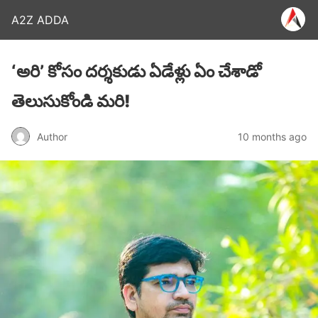
A2Z ADDA
‘అరి’ కోసం దర్శకుడు ఏడేళ్లు ఏం చేశాడో
తెలుసుకోండి మరి!
Author
10 months ago