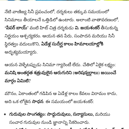
నేటి వాణిజ్య సినీ ప్రపంచంలో, దర్శకులు తక్కువ సమయంలో
సినిమాలు తీయాలనే ఒత్తిడిలో ఉంటారు. అలాంటి వాతావరణంలో,
‘పేపర్ బాయ్’
వి. జయశంకర్
వంటి హిట్ చిత్ర దర్శకుడు
తీసుకున్న
నిర్ణయం ఆశ్చర్యకరం. ఆయన తన పేరు, సంపాదన మరియు సినీ
ఏడేళ్ల సుదీర్ఘ కాలం హిమాలయాల్లోకి
స్థిరత్వం వదులుకొని,
అదృశ్యమయ్యారు.
ఆయన వెళ్ళేటప్పుడు సినిమా గ్యారెంటీ లేదు. చేతిలో ఏకైక లక్ష్యం:
మనిషి అంతర్గత శత్రువులైన ఆరుగురిని (అరిషడ్వర్గాలు) జయించే
మార్గం ఏమిటి?
మౌనం, ఏకాంతంలో గడిపిన ఆ ఏడేళ్ల కాలం కేవలం విరామం కాదు,
సాధన
అది ఒక లోతైన
. ఈ సమయంలో జయశంకర్:
గురువుల సాంగత్యం:
సాధ్గురువులు, సన్యాసులు,
మరియు
సంచార గురువుల నుండి జ్ఞానాన్ని సేకరించారు.