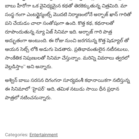
బాబు హీరోగా ఒక వైవిధ్యమైన కథతో తెరకెక్కుతున్న చిత్రమిది. మా
సంస్థ గంగా ఎంటర్టైన్మంట్స్ మొదటి నిర్మాణంలోనే అర్బాజ్ ఖాన్ గారితో
పని చేయడం చాలా సంతోషంగా ఉంది. కొత్త కథ, కథనాలతో
రూపొందుతున్న న్యూ ఏజ్ సినిమా ఇది. అర్బాజ్ గారి పాత్ర
అద్భుతంగా అంటుంది. ఈ రోజు నుంచి జరగనున్న కొత్త షెడ్యూల్ తో
ఆయన సెట్స్ లోకి అడుగు పెడతారు. ప్రతిభావంతులైన నటీనటులు,
సాంకేతిక నిపుణులతో సినిమా చేస్తున్నాం. మరిన్ని వివరాలు త్వరలో
వెల్లడిస్తాం” అని అన్నారు.
అశ్విన్ బాబు సరసన దిగంగనా సూర్యవంశీ కథానాయికగా నటిస్తున్న
ఈ సినిమాలో ‘హైపర్’ ఆది, తమిళ నటుడు సాయి ధీన ప్రధాన
పాత్రలో నటించనున్నారు.
Categories:
Entertainment