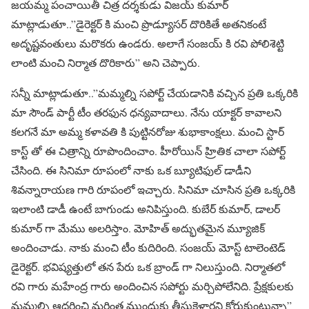
జయమ్మ పంచాయితీ చిత్ర దర్శకుడు విజయ్ కుమార్
మాట్లాడుతూ..”డైరెక్టర్ కి మంచి ప్రొడ్యూసర్ దొరికితే అతనికంటే
అదృష్టవంతులు మరొకరు ఉండరు. అలాగే సంజయ్ కి రవి పోలిశెట్టి
లాంటి మంచి నిర్మాత దొరికారు” అని చెప్పారు.
సన్నీ మాట్లాడుతూ..”మమ్మల్ని సపోర్ట్ చేయడానికి వచ్చిన ప్రతి ఒక్కరికి
మా సౌండ్ పార్టీ టీం తరఫున ధన్యవాదాలు. నేను యాక్టర్ కావాలని
కలగనే మా అమ్మ కళావతి కి పుట్టినరోజు శుభాకాంక్షలు. మంచి స్టార్
కాస్ట్ తో ఈ చిత్రాన్ని రూపొందించాం. హీరోయిన్ హ్రితిక చాలా సపోర్ట్
చేసింది. ఈ సినిమా రూపంలో నాకు ఒక బ్యూటిఫుల్ డాడీని
శివన్నారాయణ గారి రూపంలో ఇచ్చారు. సినిమా చూసిన ప్రతి ఒక్కరికి
ఇలాంటి డాడీ ఉంటే బాగుండు అనిపిస్తుంది. కుబేర్ కుమార్, డాలర్
కుమార్ గా మేము అలరిస్తాం. మోహిత్ అద్భుతమైన మ్యూజిక్
అందించాడు. నాకు మంచి టీం కుదిరింది. సంజయ్ మోస్ట్ టాలెంటెడ్
డైరెక్టర్. భవిష్యత్తులో తన పేరు ఒక బ్రాండ్ గా నిలుస్తుంది. నిర్మాతలో
రవి గారు మహేంద్ర గారు అందించిన సపోర్టు మర్చిపోలేనిది. ప్రేక్షకులకు
మమ్మల్ని ఆదరించి మరింత ముందుకు తీసుకెళ్తారని కోరుకుంటున్నా”