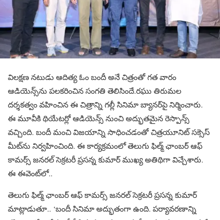
విలక్షణ నటుడు ఆదిత్య ఓం బందీ అనే చిత్రంతో గత వారం
ఆడియెన్స్‌ను పలకరించిన సంగతి తెలిసిందే.రఘు తిరుమల
దర్శకత్వం వహించిన ఈ చిత్రాన్ని గల్లీ సినిమా బ్యానర్‌పై నిర్మించారు.
ఈ మూవీకి థియేటర్లో ఆడియెన్స్ నుంచి అద్భుతమైన రెస్పాన్స్
వచ్చింది. బందీ మంచి విజయాన్ని సాధించడంతో చిత్రయూనిట్ సక్సెస్
మీట్‌ను నిర్వహించింది. ఈ కార్యక్రమంలో తెలుగు ఫిల్మ్ ఛాంబర్ ఆఫ్
కామర్స్ జనరల్ సెక్రటరీ ప్రసన్న కుమార్ ముఖ్య అతిథిగా విచ్చేశారు.
ఈ ఈవెంట్‌లో..
తెలుగు ఫిల్మ్ ఛాంబర్ ఆఫ్ కామర్స్ జనరల్ సెక్రటరీ ప్రసన్న కుమార్
మాట్లాడుతూ.. ‘బందీ సినిమా అద్భుతంగా ఉంది. పర్యావరణాన్ని