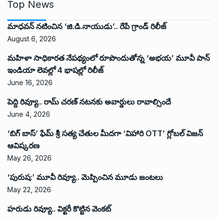
Top News
మాధవన్ నటించిన ‘జి.డి.నాయుడు’.. రేపే గ్రాండ్ రిలీజ్
August 6, 2026
మహిళా సాధికారత నేపథ్యంలో రూపొందుతోన్న ‘అభ‌య‌’ మూవీ పాన్
ఇండియా లెవ‌ల్లో 4 భాష‌ల్లో రిలీజ్
June 16, 2026
పెద్ది రివ్యూ.. రామ్ చరణ్ నటనకు అవార్డులు రావాల్సిందే
June 4, 2026
‘బిగ్ బాస్’ ఫేమ్ శ్రీ సత్య చేతుల మీదగా ‘విహారి OTT’ గ్లోబల్ విజన్
ఆవిష్కరణ
May 26, 2026
‘పురుష:’ మూవీ రివ్యూ.. మెప్పించిన మూడు జంటలు
May 22, 2026
హరుడు రివ్యూ.. విక్టరీ కొట్టిన వెంకట్