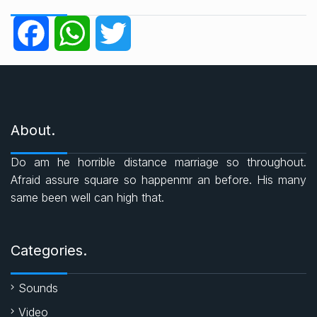
e
g
F
W
T
o
r
a
h
w
i
e
c
a
i
s
About.
e
t
t
Do am he horrible distance marriage so throughout.
b
s
t
Afraid assure square so happenmr an before. His many
same been well can high that.
o
A
e
o
p
r
Categories.
k
p
Sounds
Video