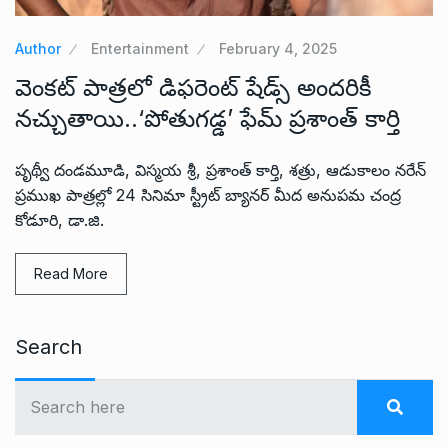
Author
Entertainment
February 4, 2025
వెంకట్ పాత్రలో డిఫరెంట్ షేడ్స్ అందరికీ
నచ్చుతాయి..‘పోతుగడ్డ’ ఫేమ్ ప్రశాంత్ కార్తి
పృథ్వీ దండమూడి, విస్మయ శ్రీ, ప్రశాంత్ కార్తి, శత్రు, ఆడుకాలం నరేన్
ప్రముఖ పాత్రల్లో 24 సినిమా స్ట్రీట్ బ్యానర్ మీద అనుపమ చంద్ర
కోడూరి, డా.జి.
Read More
Search