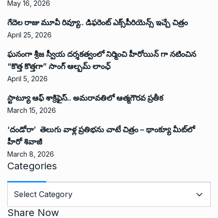
May 16, 2026
గేదెల రాజు మూవీ రివ్యూ.. డిఫరెంట్ ఎక్స్‌పీరియెన్స్ ఇచ్చే చిత్రం
April 25, 2026
ఘనంగా శ్రీజ స్వీయ దర్శకత్వంలో నిర్మించి హీరోయిన్ గా నటించిన
“కొత్త కొత్తగా” సాంగ్ ఆల్బమ్ లాంఛ్
April 5, 2026
స్టాట్యూ ఆఫ్ శాక్రిఫైస్.. అమరావతిలో ఆత్మగౌరవ ప్రతీక
March 15, 2026
‘దండోరా’ తెలుగు వాళ్ల ప్రతిభను చాటే చిత్రం – థాంక్యూ మీట్‌లో
హీరో శివాజీ
March 8, 2026
Categories
C
a
t
Share Now